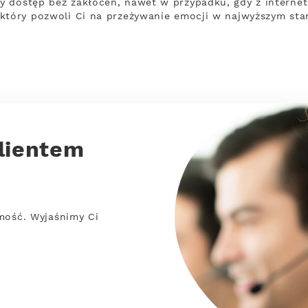
 dostęp bez zakłóceń, nawet w przypadku, gdy z internet
który pozwoli Ci na przeżywanie emocji w najwyższym sta
lientem
mość. Wyjaśnimy Ci