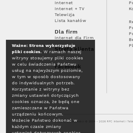
Internet
P
Internet + TV
K
Telewizja
Lista kanałów
R
P
Dla firm
P
Internet dla Firm
B
Ważne: Strona wykorzystuje
P
Strefa klienta
pliki cookies.
W ramach naszej
witryny stosujemy pliki cookies
w celu świadczenia Państwu
Facebook
usług na najwyższym poziomie,
w tym w sposób dostosowany
do indywidualnych potrzeb.
Korzystanie z witryny bez
zmiany ustawień dotyczących
cookies oznacza, że będą one
zamieszczane w Państwa
urządzeniu końcowym.
Możecie Państwo dokonać w
Polityka prywatności
© 2004 - 2026 RFC Internet i Tele
każdym czasie zmiany