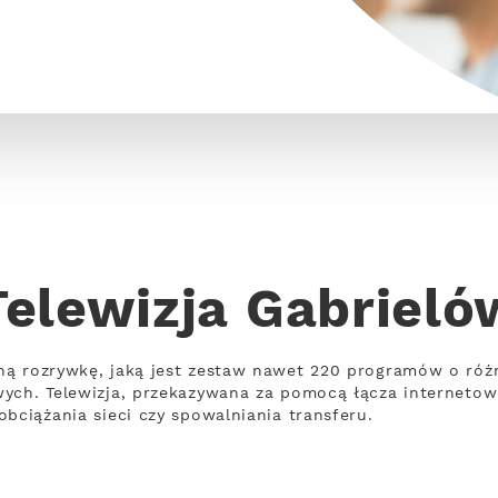
Telewizja Gabrieló
ną rozrywkę, jaką jest zestaw nawet 220 programów o róż
wych. Telewizja, przekazywana za pomocą łącza interneto
bciążania sieci czy spowalniania transferu.