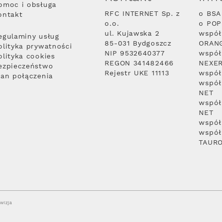
omoc i obsługa
RFC INTERNET Sp. z
o BSA
ontakt
o.o.
o PO
ul. Kujawska 2
współ
egulaminy usług
85-031 Bydgoszcz
ORAN
olityka prywatności
NIP 9532640377
współ
olityka cookies
REGON 341482466
NEXE
ezpieczeństwo
Rejestr UKE 11113
współ
lan połączenia
współ
NET
współ
NET
współ
współ
TAUR
wizja