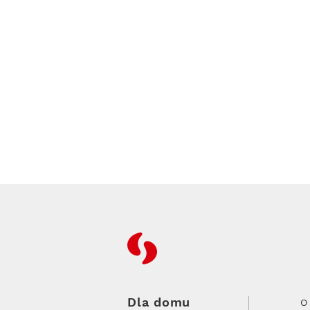
RFC
Dla domu
O