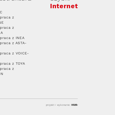
Internet
PC
praca z
GE
praca z
RA
praca z INEA
praca z ASTA-
praca z VOICE-
praca z TOYA
praca z
ON
projekt i wykonanie: