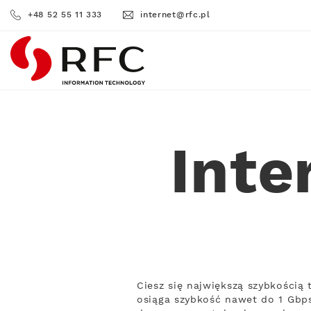
+48 52 55 11 333
internet@rfc.pl
RFC
Inte
Ciesz się największą szybkością
osiąga szybkość nawet do 1 Gbps