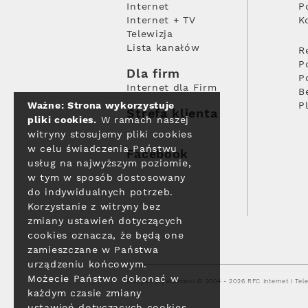
Internet
P
Internet + TV
K
Telewizja
Lista kanałów
R
P
Dla firm
P
Internet dla Firm
B
Ważne: Strona wykorzystuje
P
Strefa klienta
pliki cookies.
W ramach naszej
witryny stosujemy pliki cookies
w celu świadczenia Państwu
Facebook
usług na najwyższym poziomie,
w tym w sposób dostosowany
do indywidualnych potrzeb.
Korzystanie z witryny bez
zmiany ustawień dotyczących
cookies oznacza, że będą one
zamieszczane w Państwa
urządzeniu końcowym.
Możecie Państwo dokonać w
Polityka prywatności
© 2004 - 2026 RFC Internet i Tele
każdym czasie zmiany