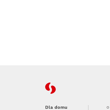
RFC
Dla domu
O