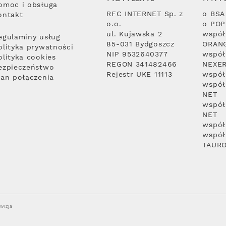
omoc i obsługa
RFC INTERNET Sp. z
o BSA
ontakt
o.o.
o PO
ul. Kujawska 2
współ
egulaminy usług
85-031 Bydgoszcz
ORAN
olityka prywatności
NIP 9532640377
współ
olityka cookies
REGON 341482466
NEXE
ezpieczeństwo
Rejestr UKE 11113
współ
lan połączenia
współ
NET
współ
NET
współ
współ
TAUR
wizja