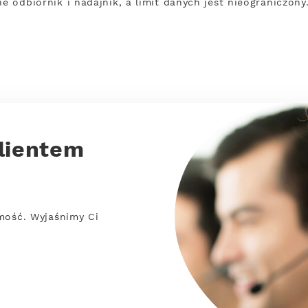
ie odbiornik i nadajnik, a limit danych jest nieograniczon
lientem
mość. Wyjaśnimy Ci