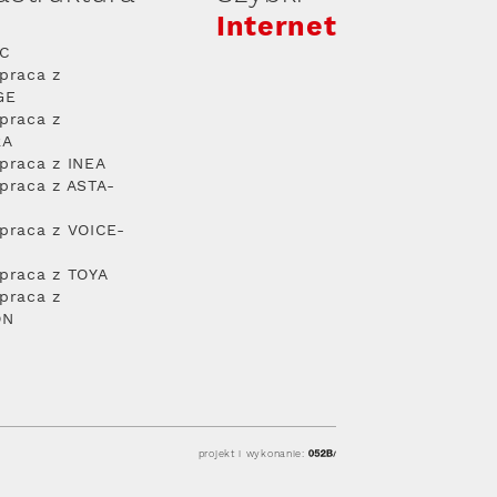
Internet
PC
praca z
GE
praca z
RA
praca z INEA
praca z ASTA-
praca z VOICE-
praca z TOYA
praca z
ON
projekt i wykonanie: