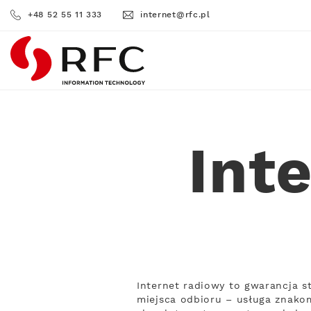
+48 52 55 11 333
internet@rfc.pl
RFC
Int
Internet radiowy to gwarancja s
miejsca odbioru – usługa znakom