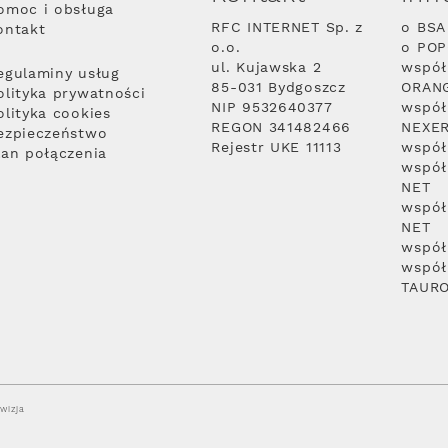
omoc i obsługa
RFC INTERNET Sp. z
o BSA
ontakt
o.o.
o PO
ul. Kujawska 2
współ
egulaminy usług
85-031 Bydgoszcz
ORAN
olityka prywatności
NIP 9532640377
współ
olityka cookies
REGON 341482466
NEXE
ezpieczeństwo
Rejestr UKE 11113
współ
lan połączenia
współ
NET
współ
NET
współ
współ
TAUR
wizja