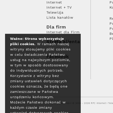
Internet
P
Internet + TV
K
Telewizja
Lista kanałów
R
P
Dla firm
P
Internet dla Firm
B
Ważne: Strona wykorzystuje
P
Strefa klienta
pliki cookies.
W ramach naszej
witryny stosujemy pliki cookies
w celu świadczenia Państwu
Facebook
usług na najwyższym poziomie,
w tym w sposób dostosowany
do indywidualnych potrzeb.
Korzystanie z witryny bez
zmiany ustawień dotyczących
cookies oznacza, że będą one
zamieszczane w Państwa
urządzeniu końcowym.
Możecie Państwo dokonać w
Polityka prywatności
© 2004 - 2026 RFC Internet i Tele
każdym czasie zmiany