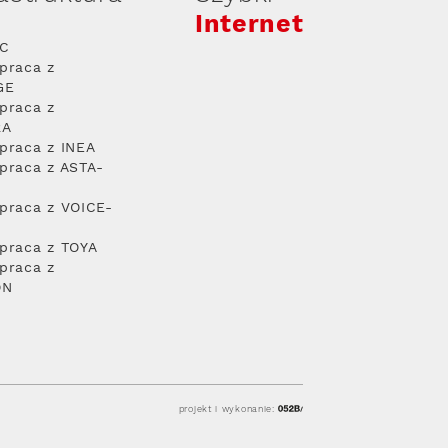
Internet
PC
praca z
GE
praca z
RA
praca z INEA
praca z ASTA-
praca z VOICE-
praca z TOYA
praca z
ON
projekt i wykonanie: