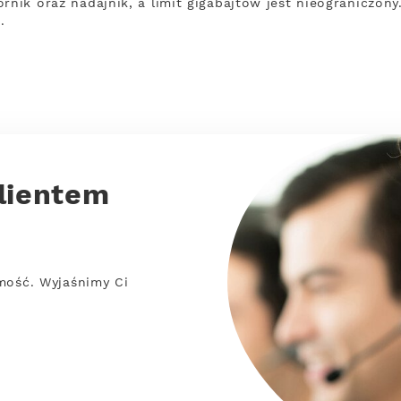
rnik oraz nadajnik, a limit gigabajtów jest nieograniczon
.
lientem
mość. Wyjaśnimy Ci