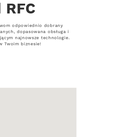
d RFC
stwom odpowiednio dobrany
danych, dopasowana obsługa i
ującym najnowsze technologie.
 w Twoim biznesie!