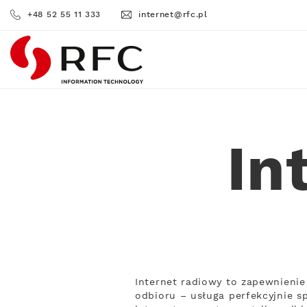
+48 52 55 11 333
internet@rfc.pl
RFC
In
Internet radiowy to zapewnienie
odbioru – usługa perfekcyjnie s