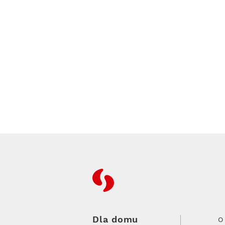
RFC
Dla domu
O