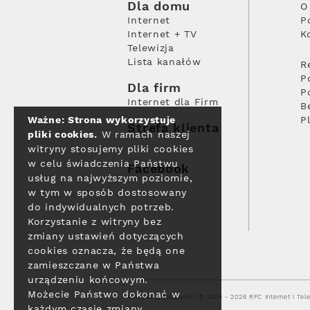
Dla domu
O
Internet
P
Internet + TV
K
Telewizja
Lista kanałów
R
P
Dla firm
P
Internet dla Firm
B
Ważne: Strona wykorzystuje
P
Strefa klienta
pliki cookies.
W ramach naszej
witryny stosujemy pliki cookies
w celu świadczenia Państwu
Facebook
usług na najwyższym poziomie,
w tym w sposób dostosowany
do indywidualnych potrzeb.
Korzystanie z witryny bez
zmiany ustawień dotyczących
cookies oznacza, że będą one
zamieszczane w Państwa
urządzeniu końcowym.
Możecie Państwo dokonać w
Polityka prywatności
© 2004 - 2026 RFC Internet i Tele
każdym czasie zmiany