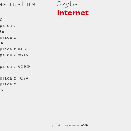
rastruktura
Szybki
Internet
PC
praca z
GE
praca z
RA
praca z INEA
praca z ASTA-
praca z VOICE-
praca z TOYA
praca z
ON
projekt i wykonanie: