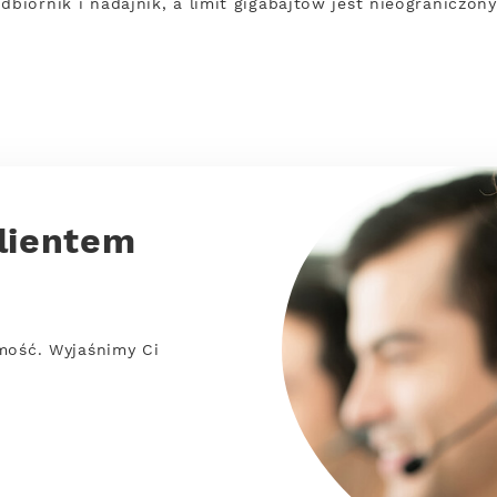
dbiornik i nadajnik, a limit gigabajtów jest nieograniczon
lientem
mość. Wyjaśnimy Ci