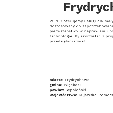
Frydryc
W RFC oferujemy usługi dla mał
dostosowany do zapotrzebowania
pierwszeństwo w naprawianiu pr
technologie. By skorzystać z pro
przedsiębiorstwie!
miasto:
Frydrychowo
gmina:
Więcbork
powiat:
Sępoleński
województwo:
Kujawsko-Pomors