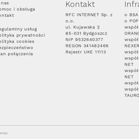
Kontakt
Inf
 nas
omoc i obsługa
RFC INTERNET Sp. z
o BSA
ontakt
o.o.
o PO
ul. Kujawska 2
współ
egulaminy usług
85-031 Bydgoszcz
ORAN
olityka prywatności
NIP 9532640377
współ
olityka cookies
REGON 341482466
NEXE
ezpieczeństwo
Rejestr UKE 11113
współ
lan połączenia
współ
NET
współ
NET
współ
współ
TAUR
wizja