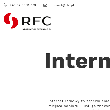
+48 52 55 11 333
internet@rfc.pl
RFC
Inter
Internet radiowy to zapewnienie
miejsca odbioru – usługa znakom