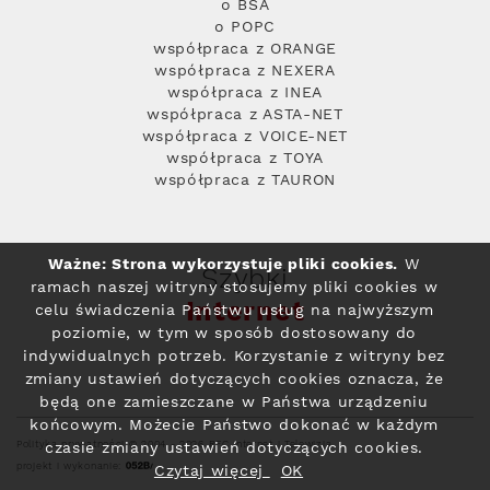
o BSA
o POPC
współpraca z ORANGE
współpraca z NEXERA
współpraca z INEA
współpraca z ASTA-NET
współpraca z VOICE-NET
współpraca z TOYA
współpraca z TAURON
Ważne: Strona wykorzystuje pliki cookies.
W
Szybki
ramach naszej witryny stosujemy pliki cookies w
Internet
celu świadczenia Państwu usług na najwyższym
poziomie, w tym w sposób dostosowany do
indywidualnych potrzeb. Korzystanie z witryny bez
zmiany ustawień dotyczących cookies oznacza, że
będą one zamieszczane w Państwa urządzeniu
końcowym. Możecie Państwo dokonać w każdym
Polityka prywatności
© 2004 - 2026 RFC Internet i Telewizja
czasie zmiany ustawień dotyczących cookies.
projekt i wykonanie:
Czytaj więcej
OK