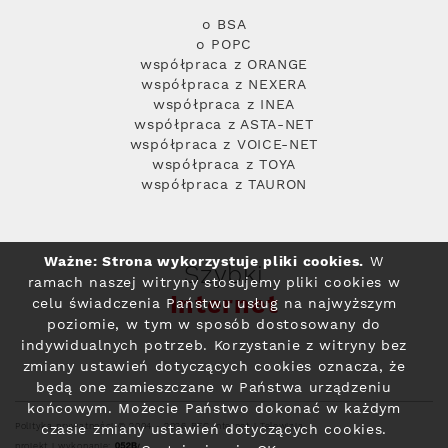
o BSA
o POPC
współpraca z ORANGE
współpraca z NEXERA
współpraca z INEA
współpraca z ASTA-NET
współpraca z VOICE-NET
współpraca z TOYA
współpraca z TAURON
Ważne: Strona wykorzystuje pliki cookies.
W
Szybki
ramach naszej witryny stosujemy pliki cookies w
Internet
celu świadczenia Państwu usług na najwyższym
poziomie, w tym w sposób dostosowany do
indywidualnych potrzeb. Korzystanie z witryny bez
zmiany ustawień dotyczących cookies oznacza, że
będą one zamieszczane w Państwa urządzeniu
końcowym. Możecie Państwo dokonać w każdym
Polityka prywatności
© 2004 - 2026 RFC Internet i Telewizja
czasie zmiany ustawień dotyczących cookies.
projekt i wykonanie: