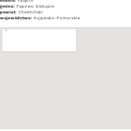
miasto:
Falęcin
gmina:
Papowo biskupie
powiat:
Chełmiński
województwo:
Kujawsko-Pomorskie