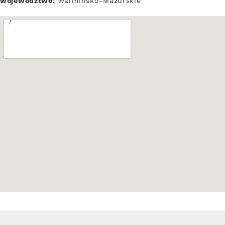
województwo:
Warmińsko-Mazurskie