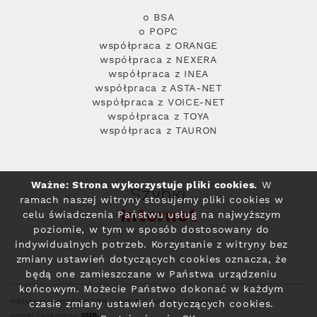
o BSA
o POPC
współpraca z ORANGE
współpraca z NEXERA
współpraca z INEA
współpraca z ASTA-NET
współpraca z VOICE-NET
współpraca z TOYA
współpraca z TAURON
Ważne: Strona wykorzystuje pliki cookies.
W
Szybki
ramach naszej witryny stosujemy pliki cookies w
Internet
celu świadczenia Państwu usług na najwyższym
poziomie, w tym w sposób dostosowany do
indywidualnych potrzeb. Korzystanie z witryny bez
zmiany ustawień dotyczących cookies oznacza, że
będą one zamieszczane w Państwa urządzeniu
końcowym. Możecie Państwo dokonać w każdym
Polityka prywatności
© 2004 - 2026 RFC Internet i Telewizja
czasie zmiany ustawień dotyczących cookies.
projekt i wykonanie: