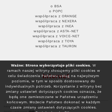
o BSA
o POPC
współpraca z ORANGE
współpraca z NEXERA
współpraca z INEA
współpraca z ASTA-NET
współpraca z VOICE-NET
współpraca z TOYA
współpraca z TAURON
Ważne: Strona wykorzystuje pliki cookies.
W
Szybki
ramach naszej witryny stosujemy pliki cookies w
Internet
celu świadczenia Państwu usług na najwyższym
poziomie, w tym w sposób dostosowany do
indywidualnych potrzeb. Korzystanie z witryny bez
zmiany ustawień dotyczących cookies oznacza, że
będą one zamieszczane w Państwa urządzeniu
końcowym. Możecie Państwo dokonać w każdym
Polityka prywatności
© 2004 - 2026 RFC Internet i Telewizja
czasie zmiany ustawień dotyczących cookies.
projekt i wykonanie: