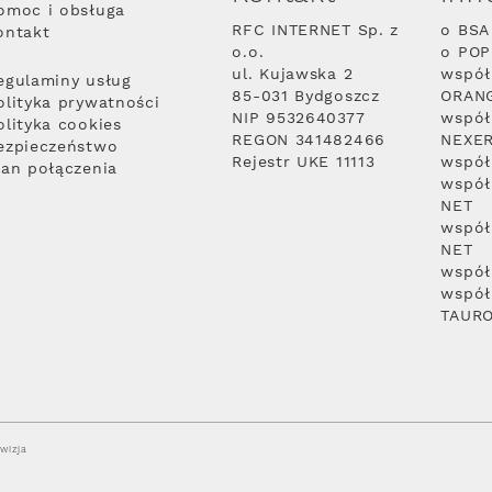
omoc i obsługa
RFC INTERNET Sp. z
o BSA
ontakt
o.o.
o PO
ul. Kujawska 2
współ
egulaminy usług
85-031 Bydgoszcz
ORAN
olityka prywatności
NIP 9532640377
współ
olityka cookies
REGON 341482466
NEXE
ezpieczeństwo
Rejestr UKE 11113
współ
lan połączenia
współ
NET
współ
NET
współ
współ
TAUR
wizja