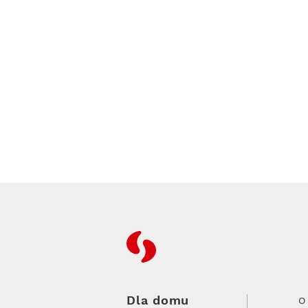
RFC
Dla domu
O