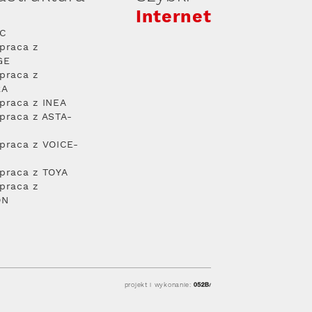
Internet
PC
praca z
GE
praca z
RA
praca z INEA
praca z ASTA-
praca z VOICE-
praca z TOYA
praca z
ON
projekt i wykonanie: