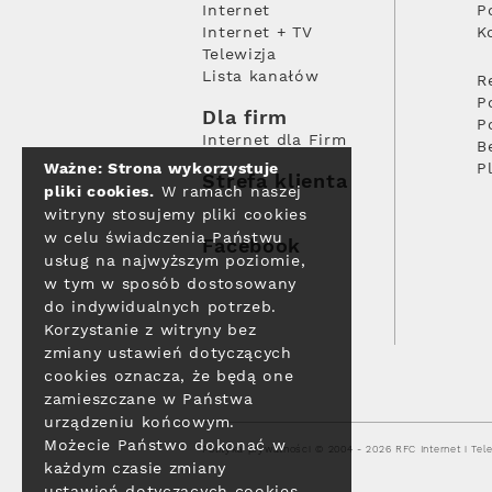
Internet
P
Internet + TV
K
Telewizja
Lista kanałów
R
P
Dla firm
P
Internet dla Firm
B
Ważne: Strona wykorzystuje
P
Strefa klienta
pliki cookies.
W ramach naszej
witryny stosujemy pliki cookies
w celu świadczenia Państwu
Facebook
usług na najwyższym poziomie,
w tym w sposób dostosowany
do indywidualnych potrzeb.
Korzystanie z witryny bez
zmiany ustawień dotyczących
cookies oznacza, że będą one
zamieszczane w Państwa
urządzeniu końcowym.
Możecie Państwo dokonać w
Polityka prywatności
© 2004 - 2026 RFC Internet i Tele
każdym czasie zmiany