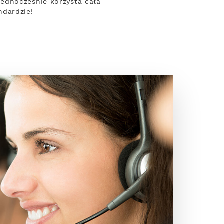
ednocześnie korzysta cała
ndardzie!