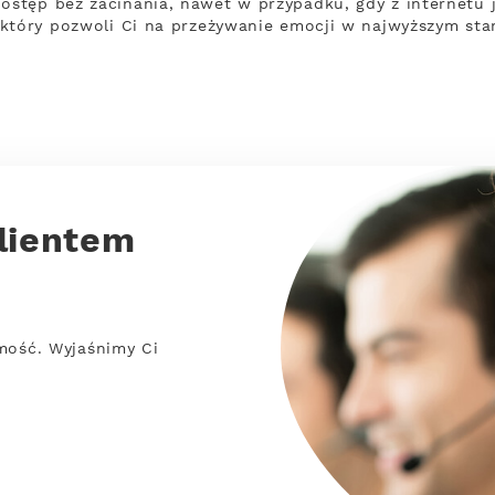
stęp bez zacinania, nawet w przypadku, gdy z internetu j
który pozwoli Ci na przeżywanie emocji w najwyższym sta
lientem
mość. Wyjaśnimy Ci