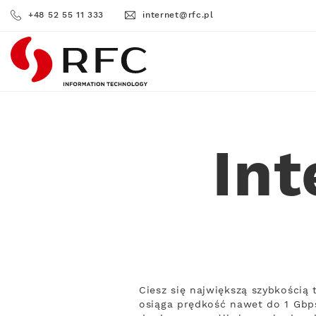
+48 52 55 11 333
internet@rfc.pl
RFC
In
Ciesz się największą szybkością
osiąga prędkość nawet do 1 Gbps