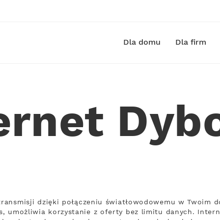
Dla domu
Dla firm
ernet Dy
ą transmisji dzięki połączeniu światłowodowemu w Twoim d
, umożliwia korzystanie z oferty bez limitu danych. Inter