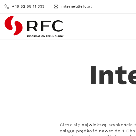
+48 52 55 11 333
internet@rfc.pl
RFC
Int
Ciesz się największą szybkości
osiąga prędkość nawet do 1 Gbps