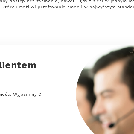
ny dostęp bez zacinania, nawet , gdy z sieci w jednym m
 który umożliwi przeżywanie emocji w najwyższym standar
lientem
mość. Wyjaśnimy Ci