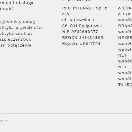
omoc i obsługa
RFC INTERNET Sp. z
o BSA
ontakt
o.o.
o PO
ul. Kujawska 2
współ
egulaminy usług
85-031 Bydgoszcz
ORAN
olityka prywatności
NIP 9532640377
współ
olityka cookies
REGON 341482466
NEXE
ezpieczeństwo
Rejestr UKE 11113
współ
lan połączenia
współ
NET
współ
NET
współ
współ
TAUR
wizja