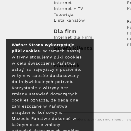
Internet
P
Internet + TV
K
Telewizja
Lista kanałów
R
P
Dla firm
P
Internet dla Firm
B
Ważne: Strona wykorzystuje
P
Strefa klienta
pliki cookies.
W ramach naszej
witryny stosujemy pliki cookies
w celu świadczenia Państwu
Facebook
usług na najwyższym poziomie,
w tym w sposób dostosowany
do indywidualnych potrzeb.
Korzystanie z witryny bez
zmiany ustawień dotyczących
cookies oznacza, że będą one
zamieszczane w Państwa
urządzeniu końcowym.
Możecie Państwo dokonać w
Polityka prywatności
© 2004 - 2026 RFC Internet i Tele
każdym czasie zmiany