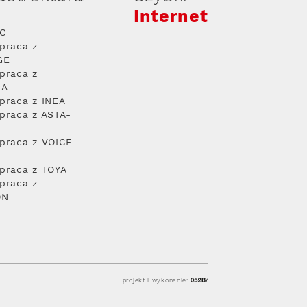
Internet
PC
praca z
GE
praca z
RA
praca z INEA
praca z ASTA-
praca z VOICE-
praca z TOYA
praca z
ON
projekt i wykonanie: