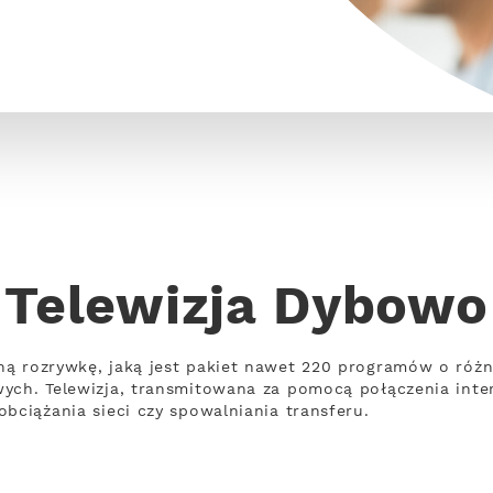
Telewizja Dybowo
ną rozrywkę, jaką jest pakiet nawet 220 programów o róż
wych. Telewizja, transmitowana za pomocą połączenia int
bciążania sieci czy spowalniania transferu.