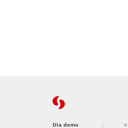
RFC
Dla domu
O