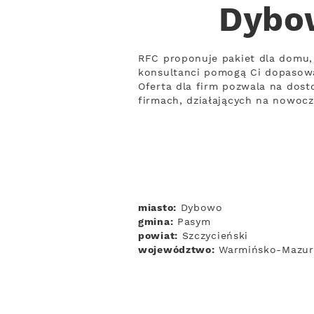
Dybow
RFC proponuje pakiet dla domu, 
konsultanci pomogą Ci dopasow
Oferta dla firm pozwala na dosto
firmach, działających na nowoc
miasto:
Dybowo
gmina:
Pasym
powiat:
Szczycieński
województwo:
Warmińsko-Mazur