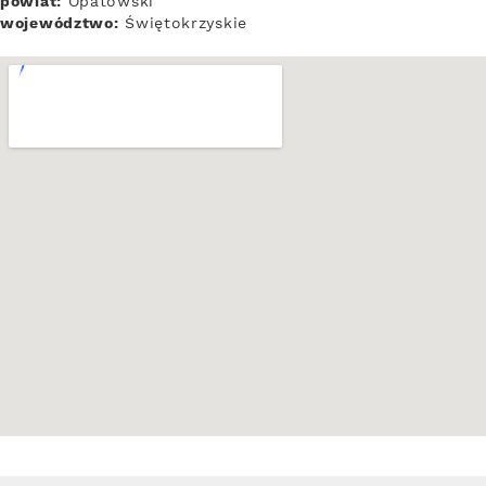
powiat:
Opatowski
województwo:
Świętokrzyskie