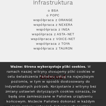
Infrastruktura
o BSA
o POPC
współpraca z ORANGE
współpraca z NEXERA
współpraca z INEA
współpraca z ASTA-NET
współpraca z VOICE-NET
współpraca z TOYA
współpraca z TAURON
Ważne: Strona wykorzystuje pliki cookies.
W
Szybki
ramach naszej witryny stosujemy pliki cookies w
Internet
celu świadczenia Państwu usług na najwyższym
poziomie, w tym w sposób dostosowany do
indywidualnych potrzeb. Korzystanie z witryny bez
zmiany ustawień dotyczących cookies oznacza, że
będą one zamieszczane w Państwa urządzeniu
końcowym. Możecie Państwo dokonać w każdym
Polityka prywatności
© 2004 - 2026 RFC Internet i Telewizja