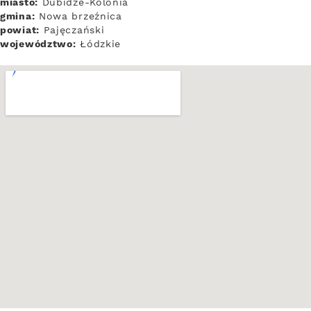
miasto:
Dubidze-Kolonia
gmina:
Nowa brzeźnica
powiat:
Pajęczański
województwo:
Łódzkie