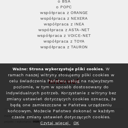
o BSA
o POPC
współpraca z ORANGE
współpraca z NEXERA
współpraca z INEA
współpraca z ASTA-NET
współpraca z VOICE-NET
współpraca z TOYA
współpraca z TAURON
Ważne: Strona wykorzystuje pliki cookies.
W
Szybki
ramach naszej witryny stosujemy pliki cookies w
Internet
celu świadczenia Państwu usług na najwyższym
poziomie, w tym w sposób dostosowany do
indywidualnych potrzeb. Korzystanie z witryny bez
zmiany ustawień dotyczących cookies oznacza, że
będą one zamieszczane w Państwa urządzeniu
końcowym. Możecie Państwo dokonać w każdym
Polityka prywatności
© 2004 - 2026 RFC Internet i Telewizja
czasie zmiany ustawień dotyczących cookies.
projekt i wykonanie:
Czytaj więcej
OK