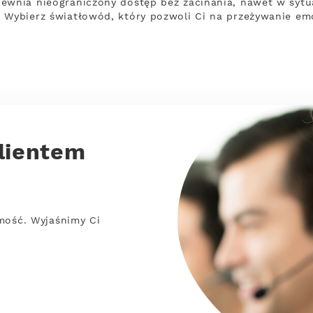
ewnia nieograniczony dostęp bez zacinania, nawet w sytua
 Wybierz światłowód, który pozwoli Ci na przeżywanie emo
lientem
mość. Wyjaśnimy Ci