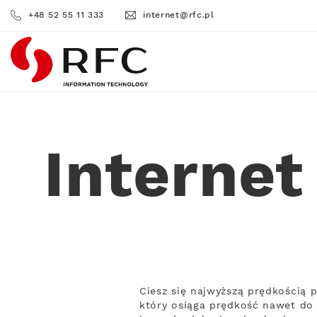
+48 52 55 11 333
internet@rfc.pl
RFC
Interne
Ciesz się najwyższą prędkością
który osiąga prędkość nawet do 