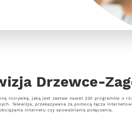
wizja Drzewce-Za
oną rozrywkę, jaką jest zestaw nawet 220 programów o ró
wych. Telewizja, przekazywana za pomocą łącza interneto
obciążania internetu czy spowalniania połączenia.