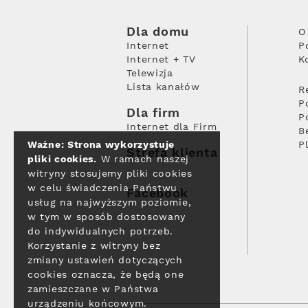
Dla domu
O
Internet
P
Internet + TV
K
Telewizja
Lista kanałów
R
P
Dla firm
P
Internet dla Firm
B
Ważne: Strona wykorzystuje
P
Strefa klienta
pliki cookies.
W ramach naszej
witryny stosujemy pliki cookies
w celu świadczenia Państwu
Facebook
usług na najwyższym poziomie,
w tym w sposób dostosowany
do indywidualnych potrzeb.
Korzystanie z witryny bez
zmiany ustawień dotyczących
cookies oznacza, że będą one
zamieszczane w Państwa
urządzeniu końcowym.