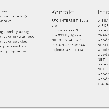
Kontakt
Inf
 nas
omoc i obsługa
RFC INTERNET Sp. z
o BSA
ontakt
o.o.
o PO
ul. Kujawska 2
współ
egulaminy usług
85-031 Bydgoszcz
ORAN
olityka prywatności
NIP 9532640377
współ
olityka cookies
REGON 341482466
NEXE
ezpieczeństwo
Rejestr UKE 11113
współ
lan połączenia
współ
NET
współ
NET
współ
współ
TAUR