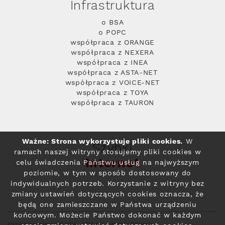
Infrastruktura
o BSA
o POPC
współpraca z ORANGE
współpraca z NEXERA
współpraca z INEA
współpraca z ASTA-NET
współpraca z VOICE-NET
współpraca z TOYA
współpraca z TAURON
Ważne: Strona wykorzystuje pliki cookies.
W
Szybki
ramach naszej witryny stosujemy pliki cookies w
Internet
celu świadczenia Państwu usług na najwyższym
poziomie, w tym w sposób dostosowany do
indywidualnych potrzeb. Korzystanie z witryny bez
zmiany ustawień dotyczących cookies oznacza, że
będą one zamieszczane w Państwa urządzeniu
końcowym. Możecie Państwo dokonać w każdym
Polityka prywatności
© 2004 - 2026 RFC Internet i Telewizja