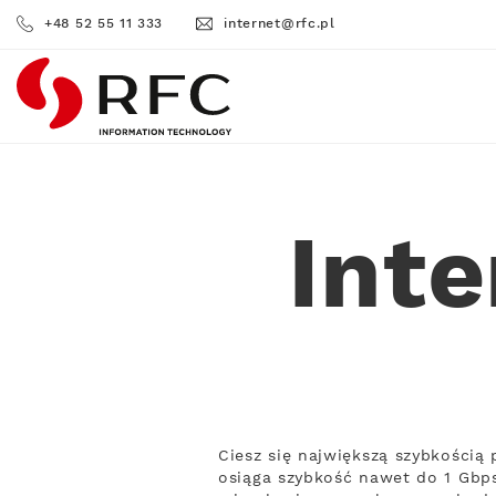
+48 52 55 11 333
internet@rfc.pl
RFC
Inte
Ciesz się największą szybkością
osiąga szybkość nawet do 1 Gbps