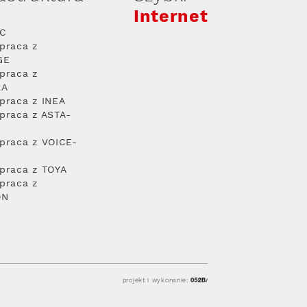
Internet
PC
praca z
GE
praca z
RA
praca z INEA
praca z ASTA-
praca z VOICE-
praca z TOYA
praca z
ON
projekt i wykonanie: