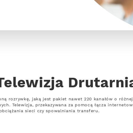
Telewizja Drutarni
oną rozrywkę, jaką jest pakiet nawet 220 kanałów o różne
wych. Telewizja, przekazywana za pomocą łącza interneto
bciążania sieci czy spowalniania transferu.