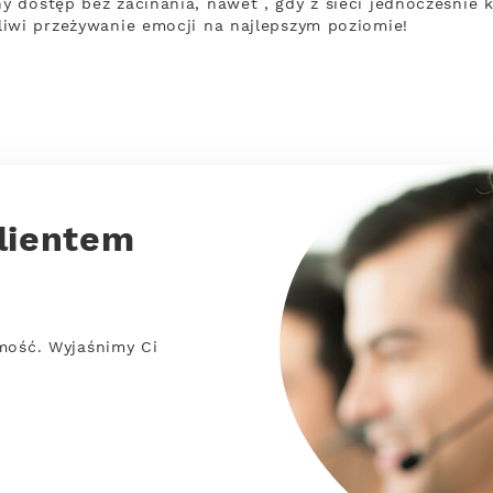
 dostęp bez zacinania, nawet , gdy z sieci jednocześnie 
iwi przeżywanie emocji na najlepszym poziomie!
lientem
mość. Wyjaśnimy Ci