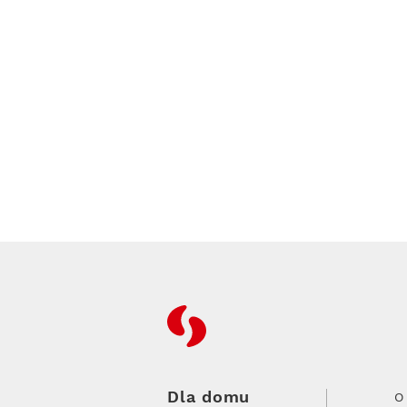
RFC
Dla domu
O