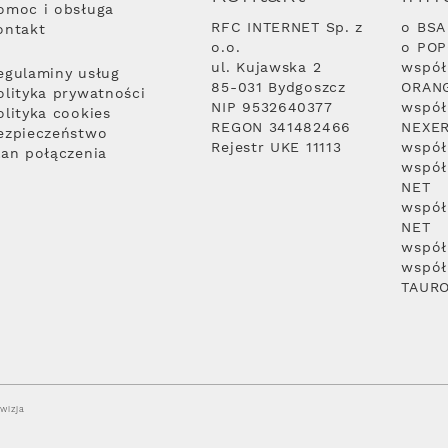
omoc i obsługa
RFC INTERNET Sp. z
o BSA
ontakt
o.o.
o PO
ul. Kujawska 2
współ
egulaminy usług
85-031 Bydgoszcz
ORAN
olityka prywatności
NIP 9532640377
współ
olityka cookies
REGON 341482466
NEXE
ezpieczeństwo
Rejestr UKE 11113
współ
lan połączenia
współ
NET
współ
NET
współ
współ
TAUR
wizja