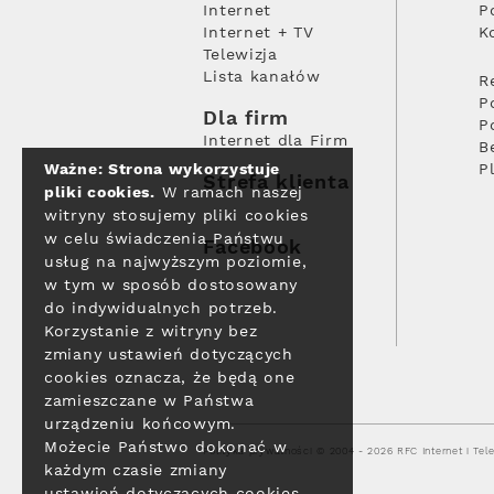
Internet
P
Internet + TV
K
Telewizja
Lista kanałów
R
P
Dla firm
P
Internet dla Firm
B
Ważne: Strona wykorzystuje
P
Strefa klienta
pliki cookies.
W ramach naszej
witryny stosujemy pliki cookies
w celu świadczenia Państwu
Facebook
usług na najwyższym poziomie,
w tym w sposób dostosowany
do indywidualnych potrzeb.
Korzystanie z witryny bez
zmiany ustawień dotyczących
cookies oznacza, że będą one
zamieszczane w Państwa
urządzeniu końcowym.
Możecie Państwo dokonać w
Polityka prywatności
© 2004 - 2026 RFC Internet i Tele
każdym czasie zmiany