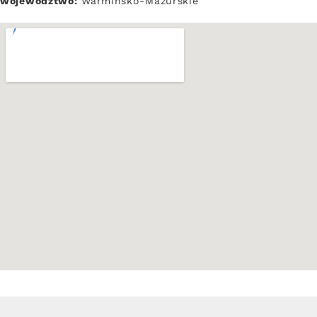
województwo:
Warmińsko-Mazurskie