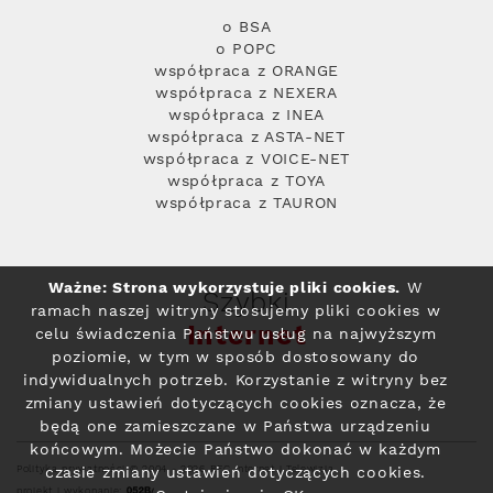
o BSA
o POPC
współpraca z ORANGE
współpraca z NEXERA
współpraca z INEA
współpraca z ASTA-NET
współpraca z VOICE-NET
współpraca z TOYA
współpraca z TAURON
Ważne: Strona wykorzystuje pliki cookies.
W
Szybki
ramach naszej witryny stosujemy pliki cookies w
Internet
celu świadczenia Państwu usług na najwyższym
poziomie, w tym w sposób dostosowany do
indywidualnych potrzeb. Korzystanie z witryny bez
zmiany ustawień dotyczących cookies oznacza, że
będą one zamieszczane w Państwa urządzeniu
końcowym. Możecie Państwo dokonać w każdym
Polityka prywatności
© 2004 - 2026 RFC Internet i Telewizja
czasie zmiany ustawień dotyczących cookies.
projekt i wykonanie: