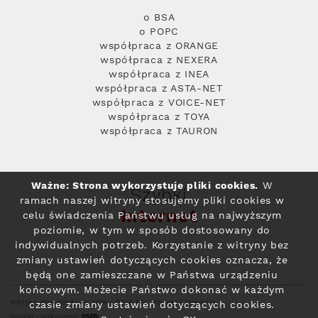
o BSA
o POPC
współpraca z ORANGE
współpraca z NEXERA
współpraca z INEA
współpraca z ASTA-NET
współpraca z VOICE-NET
współpraca z TOYA
współpraca z TAURON
Ważne: Strona wykorzystuje pliki cookies.
W
Szybki
ramach naszej witryny stosujemy pliki cookies w
Internet
celu świadczenia Państwu usług na najwyższym
poziomie, w tym w sposób dostosowany do
indywidualnych potrzeb. Korzystanie z witryny bez
zmiany ustawień dotyczących cookies oznacza, że
będą one zamieszczane w Państwa urządzeniu
końcowym. Możecie Państwo dokonać w każdym
Polityka prywatności
© 2004 - 2026 RFC Internet i Telewizja
czasie zmiany ustawień dotyczących cookies.
projekt i wykonanie: