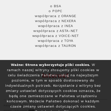
o BSA
o POPC
współpraca z ORANGE
współpraca z NEXERA
współpraca z INEA
współpraca z ASTA-NET
współpraca z VOICE-NET
współpraca z TOYA
współpraca z TAURON
Ważne: Strona wykorzystuje pliki cookies.
W
Szybki
ramach naszej witryny stosujemy pliki cookies w
Internet
celu świadczenia Państwu usług na najwyższym
poziomie, w tym w sposób dostosowany do
indywidualnych potrzeb. Korzystanie z witryny bez
zmiany ustawień dotyczących cookies oznacza, że
będą one zamieszczane w Państwa urządzeniu
końcowym. Możecie Państwo dokonać w każdym
Polityka prywatności
© 2004 - 2026 RFC Internet i Telewizja
czasie zmiany ustawień dotyczących cookies.
projekt i wykonanie: