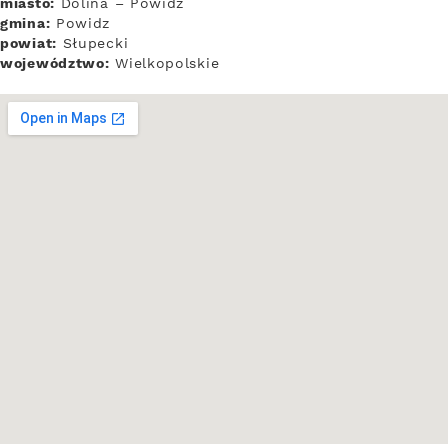
miasto:
Dolina – Powidz
gmina:
Powidz
powiat:
Słupecki
województwo:
Wielkopolskie