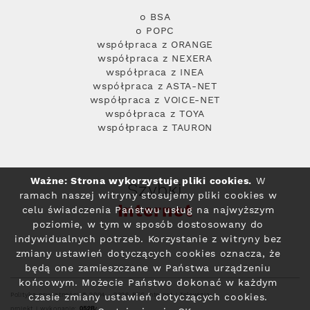
o BSA
o POPC
współpraca z ORANGE
współpraca z NEXERA
współpraca z INEA
współpraca z ASTA-NET
współpraca z VOICE-NET
współpraca z TOYA
współpraca z TAURON
Ważne: Strona wykorzystuje pliki cookies.
W
Szybki
ramach naszej witryny stosujemy pliki cookies w
Internet
celu świadczenia Państwu usług na najwyższym
poziomie, w tym w sposób dostosowany do
indywidualnych potrzeb. Korzystanie z witryny bez
zmiany ustawień dotyczących cookies oznacza, że
będą one zamieszczane w Państwa urządzeniu
końcowym. Możecie Państwo dokonać w każdym
Polityka prywatności
© 2004 - 2026 RFC Internet i Telewizja
czasie zmiany ustawień dotyczących cookies.
projekt i wykonanie: