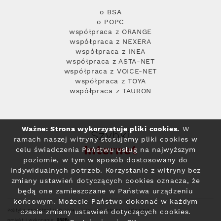
o BSA
o POPC
współpraca z ORANGE
współpraca z NEXERA
współpraca z INEA
współpraca z ASTA-NET
współpraca z VOICE-NET
współpraca z TOYA
współpraca z TAURON
Ważne: Strona wykorzystuje pliki cookies.
W
Szybki
ramach naszej witryny stosujemy pliki cookies w
Internet
celu świadczenia Państwu usług na najwyższym
poziomie, w tym w sposób dostosowany do
indywidualnych potrzeb. Korzystanie z witryny bez
zmiany ustawień dotyczących cookies oznacza, że
będą one zamieszczane w Państwa urządzeniu
końcowym. Możecie Państwo dokonać w każdym
Polityka prywatności
© 2004 - 2026 RFC Internet i Telewizja
czasie zmiany ustawień dotyczących cookies.
projekt i wykonanie: