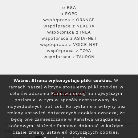
o BSA
o POPC
współpraca z ORANGE
współpraca z NEXERA
współpraca z INEA
współpraca z ASTA-NET
współpraca z VOICE-NET
współpraca z TOYA
współpraca z TAURON
Ważne: Strona wykorzystuje pliki cookies.
W
Szybki
ramach naszej witryny stosujemy pliki cookies w
Internet
celu świadczenia Państwu usług na najwyższym
poziomie, w tym w sposób dostosowany do
indywidualnych potrzeb. Korzystanie z witryny bez
zmiany ustawień dotyczących cookies oznacza, że
będą one zamieszczane w Państwa urządzeniu
końcowym. Możecie Państwo dokonać w każdym
Polityka prywatności
© 2004 - 2026 RFC Internet i Telewizja
czasie zmiany ustawień dotyczących cookies.
projekt i wykonanie: