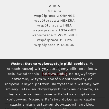
o BSA
o POPC
współpraca z ORANGE
współpraca z NEXERA
współpraca z INEA
współpraca z ASTA-NET
współpraca z VOICE-NET
współpraca z TOYA
współpraca z TAURON
Ważne: Strona wykorzystuje pliki cookies.
W
Szybki
ramach naszej witryny stosujemy pliki cookies w
Internet
celu świadczenia Państwu usług na najwyższym
poziomie, w tym w sposób dostosowany do
indywidualnych potrzeb. Korzystanie z witryny bez
zmiany ustawień dotyczących cookies oznacza, że
będą one zamieszczane w Państwa urządzeniu
końcowym. Możecie Państwo dokonać w każdym
Polityka prywatności
© 2004 - 2026 RFC Internet i Telewizja
czasie zmiany ustawień dotyczących cookies.
projekt i wykonanie: