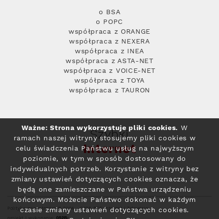
o BSA
o POPC
współpraca z ORANGE
współpraca z NEXERA
współpraca z INEA
współpraca z ASTA-NET
współpraca z VOICE-NET
współpraca z TOYA
współpraca z TAURON
Ważne: Strona wykorzystuje pliki cookies.
W
Szybki
ramach naszej witryny stosujemy pliki cookies w
Internet
celu świadczenia Państwu usług na najwyższym
poziomie, w tym w sposób dostosowany do
indywidualnych potrzeb. Korzystanie z witryny bez
zmiany ustawień dotyczących cookies oznacza, że
będą one zamieszczane w Państwa urządzeniu
końcowym. Możecie Państwo dokonać w każdym
Polityka prywatności
© 2004 - 2026 RFC Internet i Telewizja
czasie zmiany ustawień dotyczących cookies.
projekt i wykonanie: