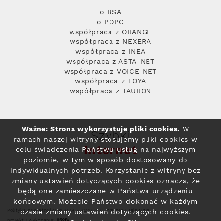
o BSA
o POPC
współpraca z ORANGE
współpraca z NEXERA
współpraca z INEA
współpraca z ASTA-NET
współpraca z VOICE-NET
współpraca z TOYA
współpraca z TAURON
Ważne: Strona wykorzystuje pliki cookies.
W
Szybki
ramach naszej witryny stosujemy pliki cookies w
Internet
celu świadczenia Państwu usług na najwyższym
poziomie, w tym w sposób dostosowany do
indywidualnych potrzeb. Korzystanie z witryny bez
zmiany ustawień dotyczących cookies oznacza, że
będą one zamieszczane w Państwa urządzeniu
końcowym. Możecie Państwo dokonać w każdym
Polityka prywatności
© 2004 - 2026 RFC Internet i Telewizja
czasie zmiany ustawień dotyczących cookies.
projekt i wykonanie: