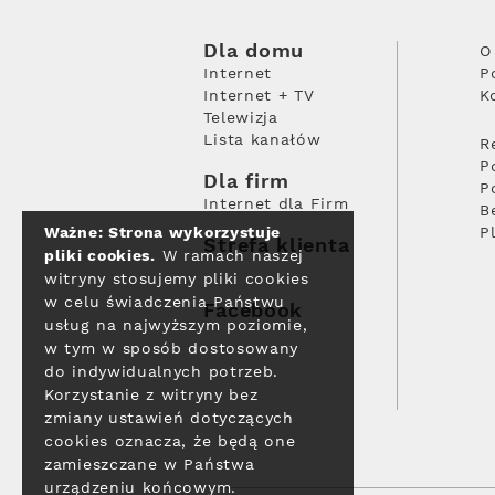
Dla domu
O
Internet
P
Internet + TV
K
Telewizja
Lista kanałów
R
P
Dla firm
P
Internet dla Firm
B
Ważne: Strona wykorzystuje
P
Strefa klienta
pliki cookies.
W ramach naszej
witryny stosujemy pliki cookies
w celu świadczenia Państwu
Facebook
usług na najwyższym poziomie,
w tym w sposób dostosowany
do indywidualnych potrzeb.
Korzystanie z witryny bez
zmiany ustawień dotyczących
cookies oznacza, że będą one
zamieszczane w Państwa
urządzeniu końcowym.