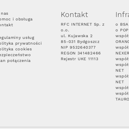
Kontakt
Inf
 nas
omoc i obsługa
RFC INTERNET Sp. z
o BSA
ontakt
o.o.
o PO
ul. Kujawska 2
współ
egulaminy usług
85-031 Bydgoszcz
ORAN
olityka prywatności
NIP 9532640377
współ
olityka cookies
REGON 341482466
NEXE
ezpieczeństwo
Rejestr UKE 11113
współ
lan połączenia
współ
NET
współ
NET
współ
współ
TAUR