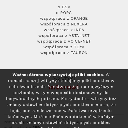
o BSA
o POPC
współpraca z ORANGE
współpraca z NEXERA
współpraca z INEA
współpraca z ASTA-NET
współpraca z VOICE-NET
współpraca z TOYA
współpraca z TAURON
Ważne: Strona wykorzystuje pliki cookies.
W
Szybki
ramach naszej witryny stosujemy pliki cookies w
Internet
celu świadczenia Państwu usług na najwyższym
poziomie, w tym w sposób dostosowany do
indywidualnych potrzeb. Korzystanie z witryny bez
zmiany ustawień dotyczących cookies oznacza, że
będą one zamieszczane w Państwa urządzeniu
końcowym. Możecie Państwo dokonać w każdym
Polityka prywatności
© 2004 - 2026 RFC Internet i Telewizja
czasie zmiany ustawień dotyczących cookies.
projekt i wykonanie: