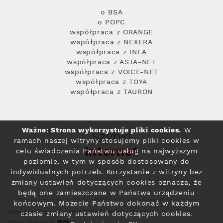
o BSA
o POPC
współpraca z ORANGE
współpraca z NEXERA
współpraca z INEA
współpraca z ASTA-NET
współpraca z VOICE-NET
współpraca z TOYA
współpraca z TAURON
Ważne: Strona wykorzystuje pliki cookies.
W
Szybki
ramach naszej witryny stosujemy pliki cookies w
Internet
celu świadczenia Państwu usług na najwyższym
poziomie, w tym w sposób dostosowany do
indywidualnych potrzeb. Korzystanie z witryny bez
zmiany ustawień dotyczących cookies oznacza, że
będą one zamieszczane w Państwa urządzeniu
końcowym. Możecie Państwo dokonać w każdym
Polityka prywatności
© 2004 - 2026 RFC Internet i Telewizja
czasie zmiany ustawień dotyczących cookies.
projekt i wykonanie: