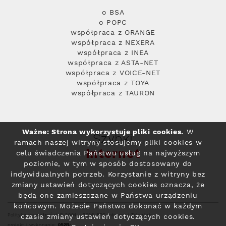
o BSA
o POPC
współpraca z ORANGE
współpraca z NEXERA
współpraca z INEA
współpraca z ASTA-NET
współpraca z VOICE-NET
współpraca z TOYA
współpraca z TAURON
Ważne: Strona wykorzystuje pliki cookies.
W
Szybki
ramach naszej witryny stosujemy pliki cookies w
Internet
celu świadczenia Państwu usług na najwyższym
poziomie, w tym w sposób dostosowany do
indywidualnych potrzeb. Korzystanie z witryny bez
zmiany ustawień dotyczących cookies oznacza, że
będą one zamieszczane w Państwa urządzeniu
końcowym. Możecie Państwo dokonać w każdym
Polityka prywatności
© 2004 - 2026 RFC Internet i Telewizja
czasie zmiany ustawień dotyczących cookies.
projekt i wykonanie: