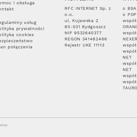
omoc i obsługa
RFC INTERNET Sp. z
o BSA
ontakt
o.o.
o PO
ul. Kujawska 2
współ
egulaminy usług
85-031 Bydgoszcz
ORAN
olityka prywatności
NIP 9532640377
współ
olityka cookies
REGON 341482466
NEXE
ezpieczeństwo
Rejestr UKE 11113
współ
lan połączenia
współ
NET
współ
NET
współ
współ
TAUR
wizja