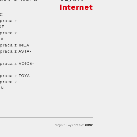
Internet
PC
praca z
GE
praca z
RA
praca z INEA
praca z ASTA-
praca z VOICE-
praca z TOYA
praca z
ON
projekt i wykonanie: