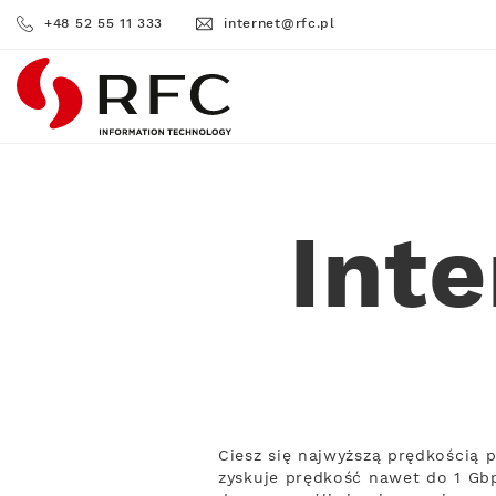
+48 52 55 11 333
internet@rfc.pl
RFC
Int
Ciesz się najwyższą prędkością
zyskuje prędkość nawet do 1 Gbp