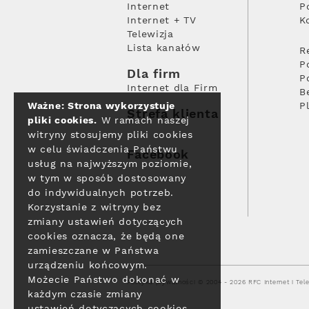
Internet
P
Internet + TV
K
Telewizja
Lista kanałów
R
P
Dla firm
P
Internet dla Firm
B
Ważne: Strona wykorzystuje
P
Strefa klienta
pliki cookies.
W ramach naszej
witryny stosujemy pliki cookies
w celu świadczenia Państwu
Facebook
usług na najwyższym poziomie,
w tym w sposób dostosowany
do indywidualnych potrzeb.
Korzystanie z witryny bez
zmiany ustawień dotyczących
cookies oznacza, że będą one
zamieszczane w Państwa
urządzeniu końcowym.
Możecie Państwo dokonać w
Polityka prywatności
© 2004 - 2026 RFC Internet i Tele
każdym czasie zmiany