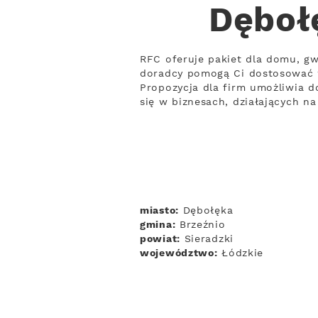
Dęboł
RFC oferuje pakiet dla domu, gw
doradcy pomogą Ci dostosować 
Propozycja dla firm umożliwia d
się w biznesach, działających n
miasto:
Dębołęka
gmina:
Brzeźnio
powiat:
Sieradzki
województwo:
Łódzkie