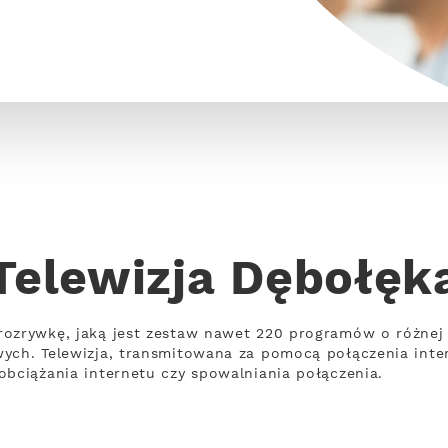
Telewizja Dębołęk
rozrywkę, jaką jest zestaw nawet 220 programów o różne
wych. Telewizja, transmitowana za pomocą połączenia int
obciążania internetu czy spowalniania połączenia.