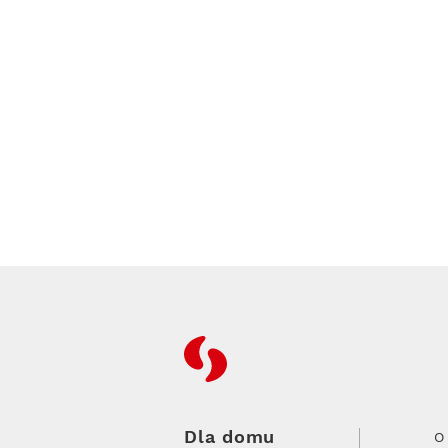
RFC
Dla domu
O