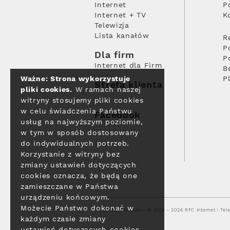
Internet
P
Internet + TV
K
Telewizja
Lista kanałów
R
P
Dla firm
P
Internet dla Firm
B
Ważne: Strona wykorzystuje
P
Strefa klienta
pliki cookies.
W ramach naszej
witryny stosujemy pliki cookies
w celu świadczenia Państwu
Facebook
usług na najwyższym poziomie,
w tym w sposób dostosowany
do indywidualnych potrzeb.
Korzystanie z witryny bez
zmiany ustawień dotyczących
cookies oznacza, że będą one
zamieszczane w Państwa
urządzeniu końcowym.
Możecie Państwo dokonać w
Polityka prywatności
© 2004 - 2026 RFC Internet i Tele
każdym czasie zmiany