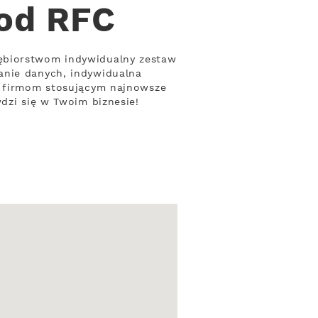
 od RFC
iębiorstwom indywidualny zestaw
anie danych, indywidualna
za firmom stosującym najnowsze
dzi się w Twoim biznesie!