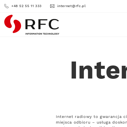
+48 52 55 11 333
internet@rfc.pl
RFC
Inte
Internet radiowy to gwarancja c
miejsca odbioru – usługa doskon