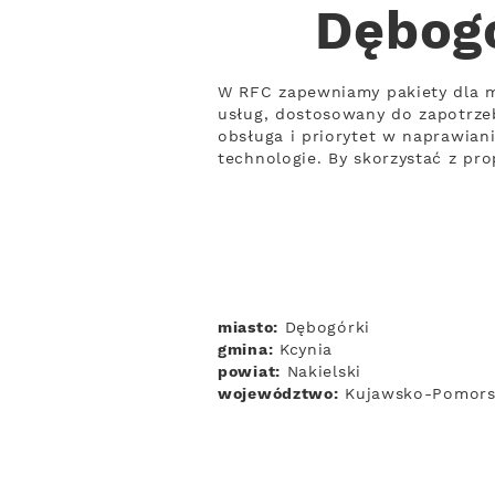
Dębogó
W RFC zapewniamy pakiety dla m
usług, dostosowany do zapotrzeb
obsługa i priorytet w naprawian
technologie. By skorzystać z pr
miasto:
Dębogórki
gmina:
Kcynia
powiat:
Nakielski
województwo:
Kujawsko-Pomors