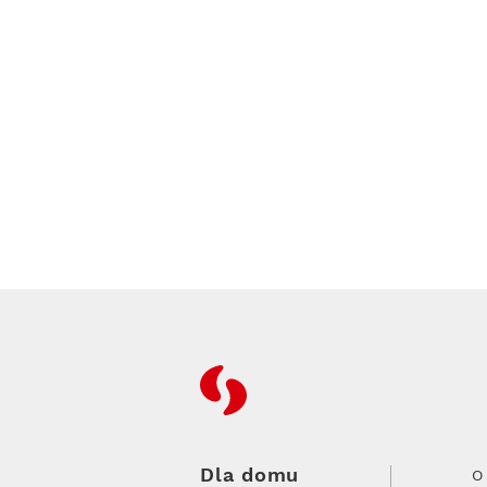
RFC
Dla domu
O