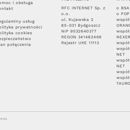
omoc i obsługa
RFC INTERNET Sp. z
o BSA
ontakt
o.o.
o PO
ul. Kujawska 2
współ
egulaminy usług
85-031 Bydgoszcz
ORAN
olityka prywatności
NIP 9532640377
współ
olityka cookies
REGON 341482466
NEXE
ezpieczeństwo
Rejestr UKE 11113
współ
lan połączenia
współ
NET
współ
NET
współ
współ
TAUR
wizja