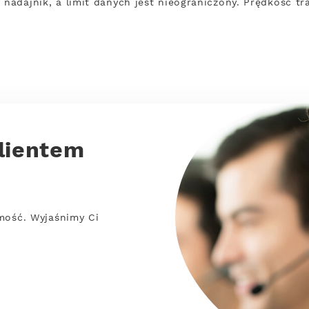
 nadajnik, a limit danych jest nieograniczony. Prędkość t
lientem
mość. Wyjaśnimy Ci