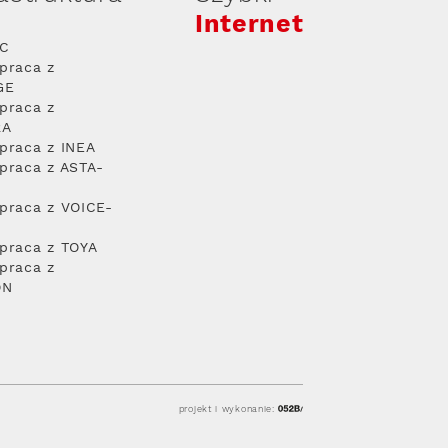
Internet
PC
praca z
GE
praca z
RA
praca z INEA
praca z ASTA-
praca z VOICE-
praca z TOYA
praca z
ON
projekt i wykonanie: