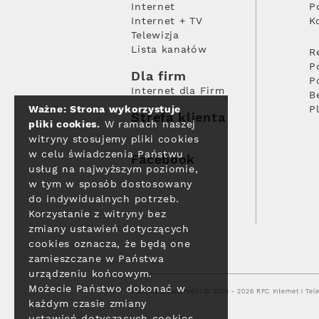
Internet
P
Internet + TV
K
Telewizja
Lista kanałów
R
P
Dla firm
P
Internet dla Firm
B
Ważne: Strona wykorzystuje
P
Strefa klienta
pliki cookies.
W ramach naszej
witryny stosujemy pliki cookies
w celu świadczenia Państwu
Facebook
usług na najwyższym poziomie,
w tym w sposób dostosowany
do indywidualnych potrzeb.
Korzystanie z witryny bez
zmiany ustawień dotyczących
cookies oznacza, że będą one
zamieszczane w Państwa
urządzeniu końcowym.
Możecie Państwo dokonać w
Polityka prywatności
© 2004 - 2026 RFC Internet i Tele
każdym czasie zmiany