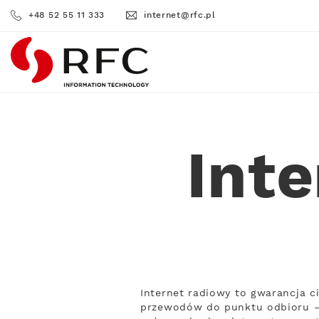
+48 52 55 11 333
internet@rfc.pl
RFC
Int
Internet radiowy to gwarancja c
przewodów do punktu odbioru – 