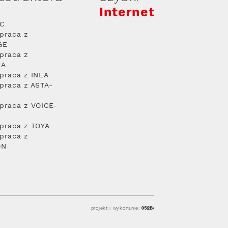
Internet
PC
praca z
GE
praca z
RA
praca z INEA
praca z ASTA-
praca z VOICE-
praca z TOYA
praca z
ON
projekt i wykonanie: