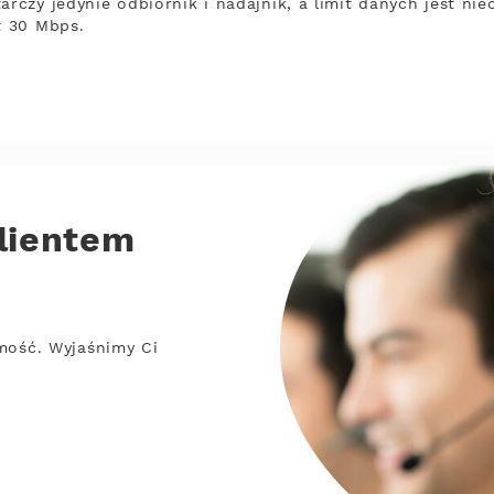
arczy jedynie odbiornik i nadajnik, a limit danych jest ni
t 30 Mbps.
lientem
mość. Wyjaśnimy Ci