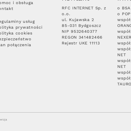
omoc i obsługa
RFC INTERNET Sp. z
o BSA
ontakt
o.o.
o PO
ul. Kujawska 2
współ
egulaminy usług
85-031 Bydgoszcz
ORAN
olityka prywatności
NIP 9532640377
współ
olityka cookies
REGON 341482466
NEXE
ezpieczeństwo
Rejestr UKE 11113
współ
lan połączenia
współ
NET
współ
NET
współ
współ
TAUR
wizja