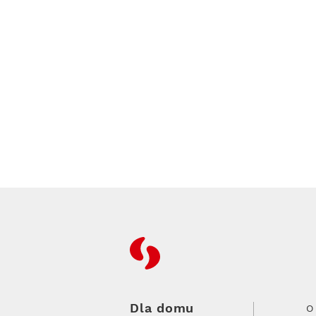
RFC
Dla domu
O