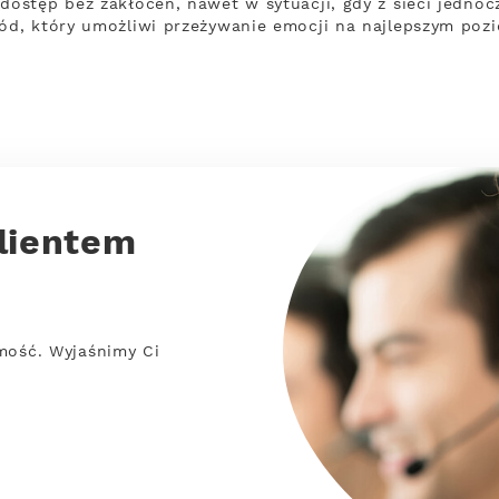
stęp bez zakłóceń, nawet w sytuacji, gdy z sieci jednocz
d, który umożliwi przeżywanie emocji na najlepszym pozi
lientem
mość. Wyjaśnimy Ci