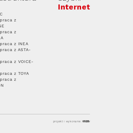
Internet
PC
praca z
GE
praca z
RA
praca z INEA
praca z ASTA-
praca z VOICE-
praca z TOYA
praca z
ON
projekt i wykonanie: