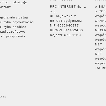
omoc i obsługa
RFC INTERNET Sp. z
o BSA
ontakt
o.o.
o PO
ul. Kujawska 2
współ
egulaminy usług
85-031 Bydgoszcz
ORAN
olityka prywatności
NIP 9532640377
współ
olityka cookies
REGON 341482466
NEXE
ezpieczeństwo
Rejestr UKE 11113
współ
lan połączenia
współ
NET
współ
NET
współ
współ
TAUR
wizja