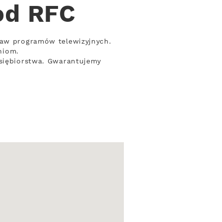
od RFC
taw programów telewizyjnych.
niom.
dsiębiorstwa. Gwarantujemy