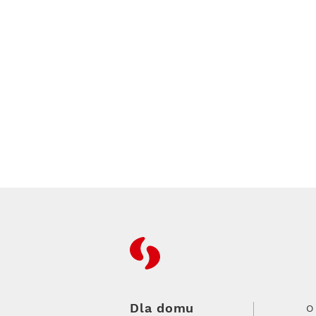
RFC
Dla domu
O