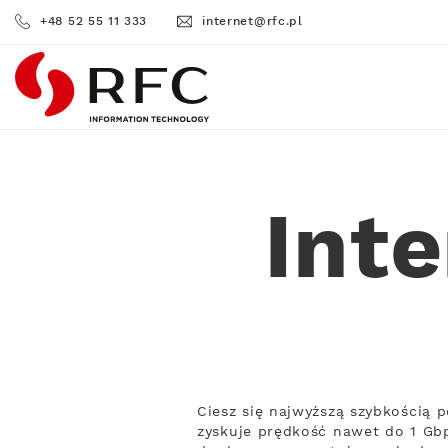
+48 52 55 11 333
internet@rfc.pl
RFC
Int
Ciesz się najwyższą szybkością
zyskuje prędkość nawet do 1 Gbp