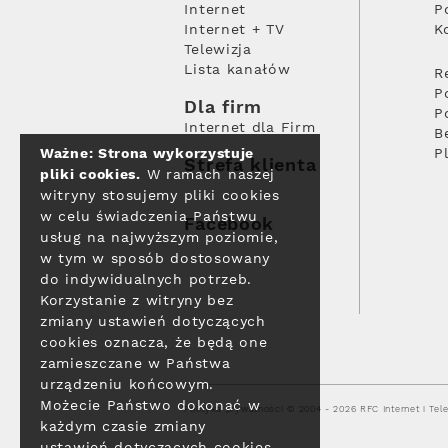
Internet
P
Internet + TV
K
Telewizja
Lista kanałów
R
P
Dla firm
P
Internet dla Firm
B
Ważne: Strona wykorzystuje
P
Strefa klienta
pliki cookies.
W ramach naszej
witryny stosujemy pliki cookies
w celu świadczenia Państwu
Facebook
usług na najwyższym poziomie,
w tym w sposób dostosowany
do indywidualnych potrzeb.
Korzystanie z witryny bez
zmiany ustawień dotyczących
cookies oznacza, że będą one
zamieszczane w Państwa
urządzeniu końcowym.
Możecie Państwo dokonać w
Polityka prywatności
© 2004 - 2026 RFC Internet i Tele
każdym czasie zmiany