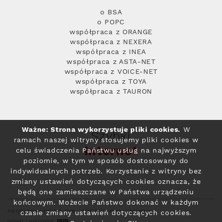
o BSA
o POPC
współpraca z ORANGE
współpraca z NEXERA
współpraca z INEA
współpraca z ASTA-NET
współpraca z VOICE-NET
współpraca z TOYA
współpraca z TAURON
Ważne: Strona wykorzystuje pliki cookies.
W
Szybki
ramach naszej witryny stosujemy pliki cookies w
Internet
celu świadczenia Państwu usług na najwyższym
poziomie, w tym w sposób dostosowany do
indywidualnych potrzeb. Korzystanie z witryny bez
zmiany ustawień dotyczących cookies oznacza, że
będą one zamieszczane w Państwa urządzeniu
końcowym. Możecie Państwo dokonać w każdym
Polityka prywatności
© 2004 - 2026 RFC Internet i Telewizja
czasie zmiany ustawień dotyczących cookies.
projekt i wykonanie: