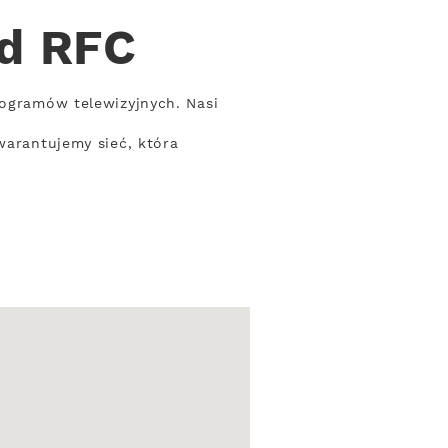
od RFC
rogramów telewizyjnych. Nasi
warantujemy sieć, która