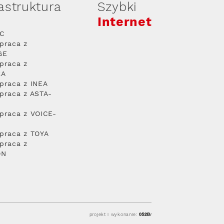
rastruktura
Szybki
Internet
PC
praca z
GE
praca z
RA
praca z INEA
praca z ASTA-
praca z VOICE-
praca z TOYA
praca z
ON
projekt i wykonanie: