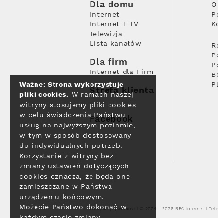
Dla domu
O
Internet
P
Internet + TV
K
Telewizja
Lista kanałów
R
P
Dla firm
P
Internet dla Firm
B
Ważne: Strona wykorzystuje
P
Strefa klienta
pliki cookies.
W ramach naszej
witryny stosujemy pliki cookies
w celu świadczenia Państwu
Facebook
usług na najwyższym poziomie,
w tym w sposób dostosowany
do indywidualnych potrzeb.
Korzystanie z witryny bez
zmiany ustawień dotyczących
cookies oznacza, że będą one
zamieszczane w Państwa
urządzeniu końcowym.
Możecie Państwo dokonać w
Polityka prywatności
© 2004 - 2026 RFC Internet i Tele
każdym czasie zmiany