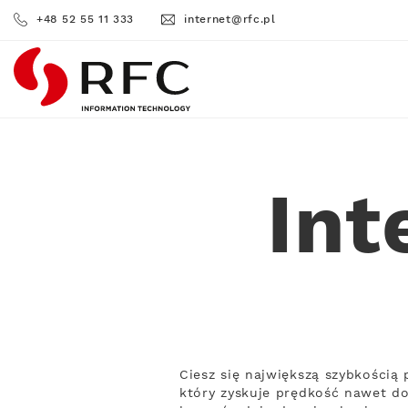
+48 52 55 11 333
internet@rfc.pl
RFC
Int
Ciesz się największą szybkością
który zyskuje prędkość nawet do