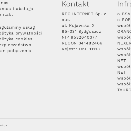
Kontakt
Inf
 nas
omoc i obsługa
RFC INTERNET Sp. z
o BSA
ontakt
o.o.
o PO
ul. Kujawska 2
współ
egulaminy usług
85-031 Bydgoszcz
ORAN
olityka prywatności
NIP 9532640377
współ
olityka cookies
REGON 341482466
NEXE
ezpieczeństwo
Rejestr UKE 11113
współ
lan połączenia
współ
NET
współ
NET
współ
współ
TAUR
wizja