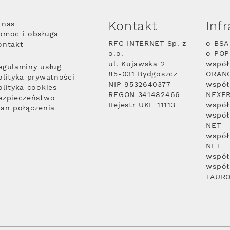
Kontakt
Inf
 nas
omoc i obsługa
RFC INTERNET Sp. z
o BSA
ontakt
o.o.
o PO
ul. Kujawska 2
współ
egulaminy usług
85-031 Bydgoszcz
ORAN
olityka prywatności
NIP 9532640377
współ
olityka cookies
REGON 341482466
NEXE
ezpieczeństwo
Rejestr UKE 11113
współ
lan połączenia
współ
NET
współ
NET
współ
współ
TAUR