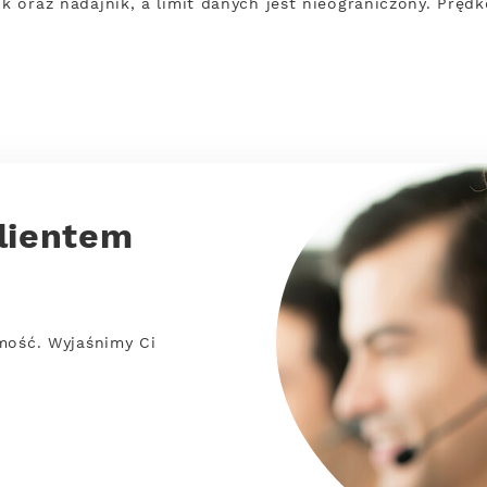
nik oraz nadajnik, a limit danych jest nieograniczony. Prę
lientem
mość. Wyjaśnimy Ci