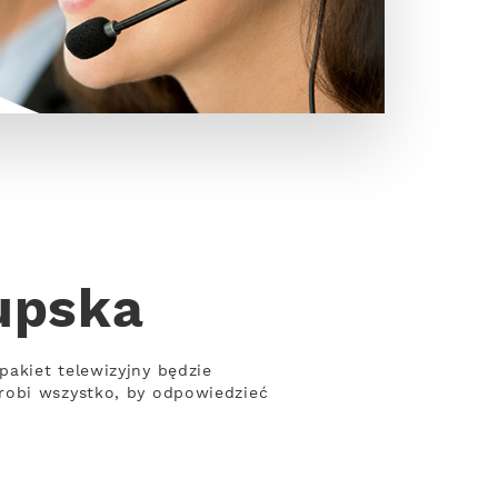
upska
akiet telewizyjny będzie
robi wszystko, by odpowiedzieć