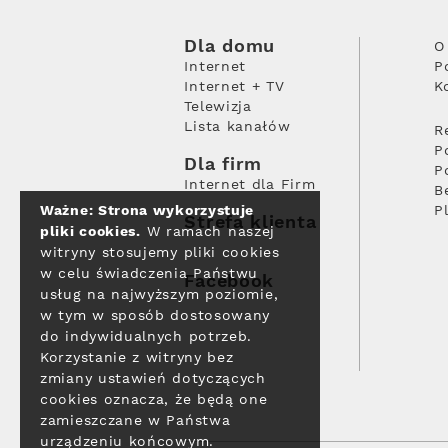
Dla domu
O
Internet
P
Internet + TV
K
Telewizja
Lista kanałów
R
P
Dla firm
P
Internet dla Firm
B
Ważne: Strona wykorzystuje
P
Strefa klienta
pliki cookies.
W ramach naszej
witryny stosujemy pliki cookies
w celu świadczenia Państwu
Facebook
usług na najwyższym poziomie,
w tym w sposób dostosowany
do indywidualnych potrzeb.
Korzystanie z witryny bez
zmiany ustawień dotyczących
cookies oznacza, że będą one
zamieszczane w Państwa
urządzeniu końcowym.