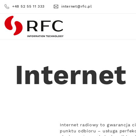
+48 52 55 11 333
internet@rfc.pl
RFC
Internet
Internet radiowy to gwarancja c
punktu odbioru – usługa perfekc