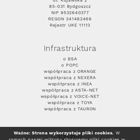
ul. Kujawska 2
85-031 Bydgoszcz
NIP 9532640377
REGON 341482466
Rejestr UKE 11113
Infrastruktura
o BSA
o POPC
współpraca z ORANGE
współpraca z NEXERA
współpraca z INEA
współpraca z ASTA-NET
współpraca z VOICE-NET
współpraca z TOYA
współpraca z TAURON
Ważne: Strona wykorzystuje pliki cookies.
W
Szybki
ramach naszej witryny stosujemy pliki cookies w