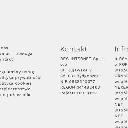
Kontakt
Inf
 nas
omoc i obsługa
RFC INTERNET Sp. z
o BSA
ontakt
o.o.
o PO
ul. Kujawska 2
współ
egulaminy usług
85-031 Bydgoszcz
ORAN
olityka prywatności
NIP 9532640377
współ
olityka cookies
REGON 341482466
NEXE
ezpieczeństwo
Rejestr UKE 11113
współ
lan połączenia
współ
NET
współ
NET
współ
współ