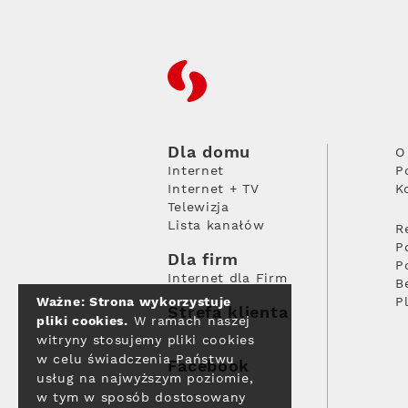
RFC
Dla domu
O
Internet
P
Internet + TV
K
Telewizja
Lista kanałów
R
P
Dla firm
P
Internet dla Firm
B
Ważne: Strona wykorzystuje
P
Strefa klienta
pliki cookies.
W ramach naszej
witryny stosujemy pliki cookies
w celu świadczenia Państwu
Facebook
usług na najwyższym poziomie,
w tym w sposób dostosowany