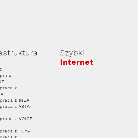
rastruktura
Szybki
Internet
PC
praca z
GE
praca z
RA
praca z INEA
praca z ASTA-
praca z VOICE-
praca z TOYA
praca z