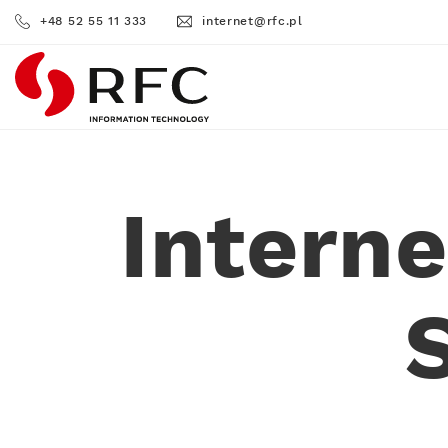
+48 52 55 11 333
internet@rfc.pl
RFC
Intern