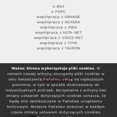
o BSA
o POPC
współpraca z ORANGE
współpraca z NEXERA
współpraca z INEA
współpraca z ASTA-NET
współpraca z VOICE-NET
współpraca z TOYA
współpraca z TAURON
Ważne: Strona wykorzystuje pliki cookies.
W
Szybki
ramach naszej witryny stosujemy pliki cookies w
Internet
celu świadczenia Państwu usług na najwyższym
poziomie, w tym w sposób dostosowany do
indywidualnych potrzeb. Korzystanie z witryny bez
zmiany ustawień dotyczących cookies oznacza, że
będą one zamieszczane w Państwa urządzeniu
końcowym. Możecie Państwo dokonać w każdym
Polityka prywatności
© 2004 - 2026 RFC Internet i Telewizja
czasie zmiany ustawień dotyczących cookies.
projekt i wykonanie: