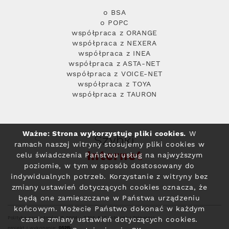
o BSA
o POPC
współpraca z ORANGE
współpraca z NEXERA
współpraca z INEA
współpraca z ASTA-NET
współpraca z VOICE-NET
współpraca z TOYA
współpraca z TAURON
Ważne: Strona wykorzystuje pliki cookies.
W
Szybki
ramach naszej witryny stosujemy pliki cookies w
Internet
celu świadczenia Państwu usług na najwyższym
poziomie, w tym w sposób dostosowany do
indywidualnych potrzeb. Korzystanie z witryny bez
zmiany ustawień dotyczących cookies oznacza, że
będą one zamieszczane w Państwa urządzeniu
końcowym. Możecie Państwo dokonać w każdym
Polityka prywatności
© 2004 - 2026 RFC Internet i Telewizja
czasie zmiany ustawień dotyczących cookies.
projekt i wykonanie: