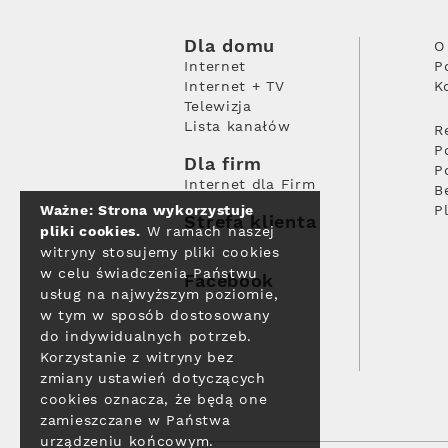
Dla domu
O
Internet
P
Internet + TV
K
Telewizja
Lista kanałów
R
P
Dla firm
P
Internet dla Firm
B
Ważne: Strona wykorzystuje
P
Strefa klienta
pliki cookies.
W ramach naszej
witryny stosujemy pliki cookies
w celu świadczenia Państwu
Facebook
usług na najwyższym poziomie,
w tym w sposób dostosowany
do indywidualnych potrzeb.
Korzystanie z witryny bez
zmiany ustawień dotyczących
cookies oznacza, że będą one
zamieszczane w Państwa
urządzeniu końcowym.