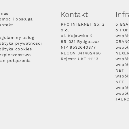
Kontakt
Inf
 nas
omoc i obsługa
RFC INTERNET Sp. z
o BSA
ontakt
o.o.
o PO
ul. Kujawska 2
współ
egulaminy usług
85-031 Bydgoszcz
ORAN
olityka prywatności
NIP 9532640377
współ
olityka cookies
REGON 341482466
NEXE
ezpieczeństwo
Rejestr UKE 11113
współ
lan połączenia
współ
NET
współ
NET
współ
współ
TAUR