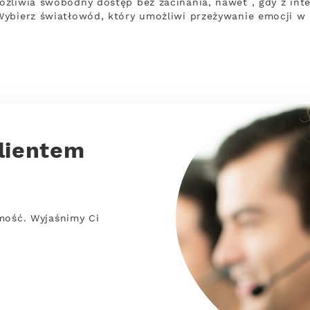
ożliwia swobodny dostęp bez zacinania, nawet , gdy z in
Wybierz światłowód, który umożliwi przeżywanie emocji w 
lientem
mość. Wyjaśnimy Ci