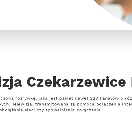
izja Czekarzewice 
czoną rozrywkę, jaką jest pakiet nawet 220 kanałów o ró
wych. Telewizja, transmitowana za pomocą połączenia int
obciążania sieci czy spowalniania połączenia.