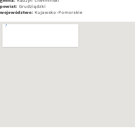
gmina:
Radzyń chełmiński
powiat:
Grudziądzki
województwo:
Kujawsko-Pomorskie