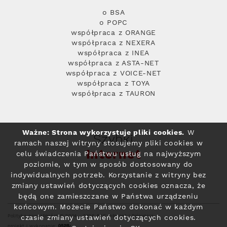
o BSA
o POPC
współpraca z ORANGE
współpraca z NEXERA
współpraca z INEA
współpraca z ASTA-NET
współpraca z VOICE-NET
współpraca z TOYA
współpraca z TAURON
Ważne: Strona wykorzystuje pliki cookies.
W
Szybki
ramach naszej witryny stosujemy pliki cookies w
Internet
celu świadczenia Państwu usług na najwyższym
poziomie, w tym w sposób dostosowany do
indywidualnych potrzeb. Korzystanie z witryny bez
zmiany ustawień dotyczących cookies oznacza, że
będą one zamieszczane w Państwa urządzeniu
końcowym. Możecie Państwo dokonać w każdym
Polityka prywatności
© 2004 - 2026 RFC Internet i Telewizja
czasie zmiany ustawień dotyczących cookies.
projekt i wykonanie: