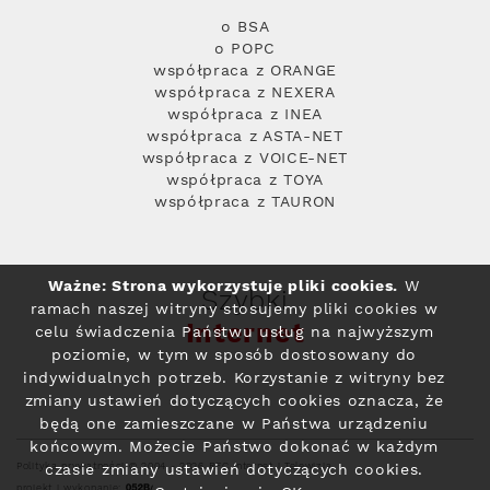
o BSA
o POPC
współpraca z ORANGE
współpraca z NEXERA
współpraca z INEA
współpraca z ASTA-NET
współpraca z VOICE-NET
współpraca z TOYA
współpraca z TAURON
Ważne: Strona wykorzystuje pliki cookies.
W
Szybki
ramach naszej witryny stosujemy pliki cookies w
Internet
celu świadczenia Państwu usług na najwyższym
poziomie, w tym w sposób dostosowany do
indywidualnych potrzeb. Korzystanie z witryny bez
zmiany ustawień dotyczących cookies oznacza, że
będą one zamieszczane w Państwa urządzeniu
końcowym. Możecie Państwo dokonać w każdym
Polityka prywatności
© 2004 - 2026 RFC Internet i Telewizja
czasie zmiany ustawień dotyczących cookies.
projekt i wykonanie: