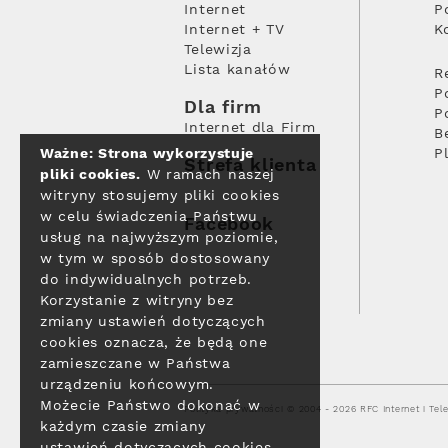
Internet
P
Internet + TV
K
Telewizja
Lista kanałów
R
P
Dla firm
P
Internet dla Firm
B
Ważne: Strona wykorzystuje
P
Strefa klienta
pliki cookies.
W ramach naszej
witryny stosujemy pliki cookies
w celu świadczenia Państwu
Facebook
usług na najwyższym poziomie,
w tym w sposób dostosowany
do indywidualnych potrzeb.
Korzystanie z witryny bez
zmiany ustawień dotyczących
cookies oznacza, że będą one
zamieszczane w Państwa
urządzeniu końcowym.
Możecie Państwo dokonać w
Polityka prywatności
© 2004 - 2026 RFC Internet i Tele
każdym czasie zmiany