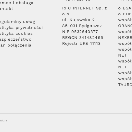
omoc i obsługa
RFC INTERNET Sp. z
o BSA
ontakt
o.o.
o PO
ul. Kujawska 2
współ
egulaminy usług
85-031 Bydgoszcz
ORAN
olityka prywatności
NIP 9532640377
współ
olityka cookies
REGON 341482466
NEXE
ezpieczeństwo
Rejestr UKE 11113
współ
lan połączenia
współ
NET
współ
NET
współ
współ
TAUR
wizja