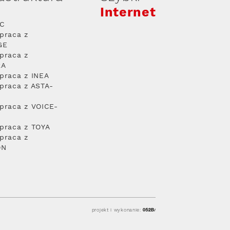
Internet
PC
praca z
GE
praca z
RA
praca z INEA
praca z ASTA-
praca z VOICE-
praca z TOYA
praca z
ON
projekt i wykonanie: