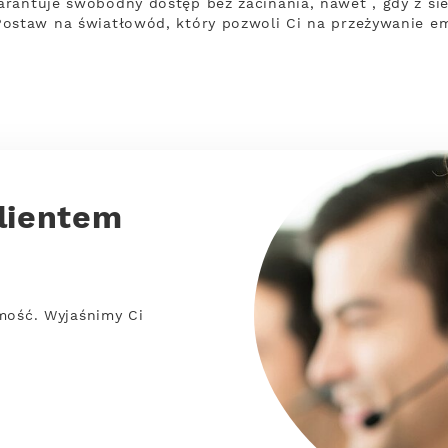
arantuje swobodny dostęp bez zacinania, nawet , gdy z s
ostaw na światłowód, który pozwoli Ci na przeżywanie em
lientem
mość. Wyjaśnimy Ci