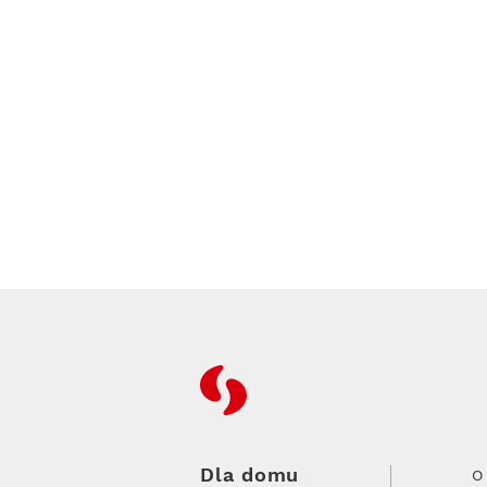
RFC
Dla domu
O