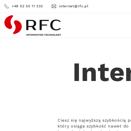
+48 52 55 11 333
internet@rfc.pl
RFC
Inte
Ciesz się najwyższą szybkością 
który osiąga szybkość nawet do 