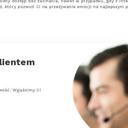
dny dostęp bez zacinania, nawet w przypadku, gdy z inte
d, który pozwoli Ci na przeżywanie emocji na najlepszym 
lientem
mość. Wyjaśnimy Ci