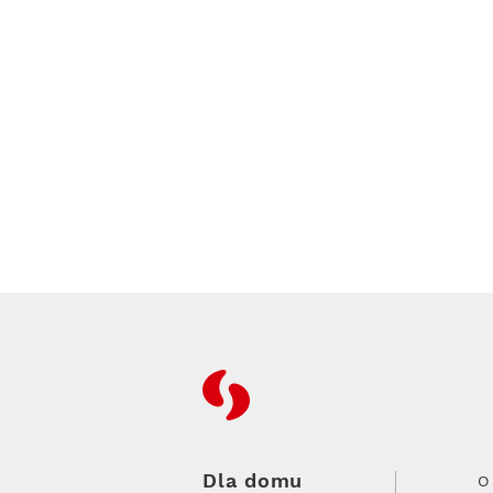
RFC
Dla domu
O