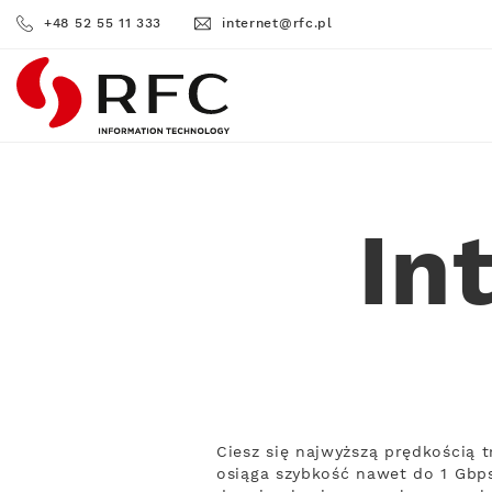
+48 52 55 11 333
internet@rfc.pl
RFC
In
Ciesz się najwyższą prędkością 
osiąga szybkość nawet do 1 Gbps