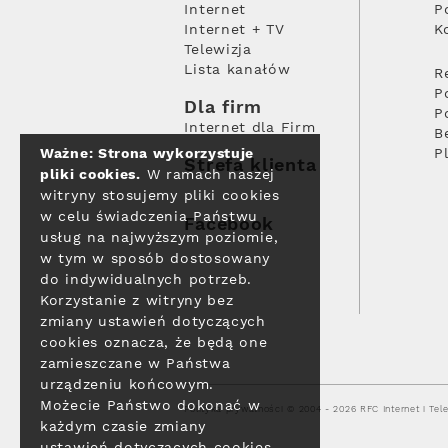
Internet
P
Internet + TV
K
Telewizja
Lista kanałów
R
P
Dla firm
P
Internet dla Firm
B
Ważne: Strona wykorzystuje
P
Strefa klienta
pliki cookies.
W ramach naszej
witryny stosujemy pliki cookies
w celu świadczenia Państwu
Facebook
usług na najwyższym poziomie,
w tym w sposób dostosowany
do indywidualnych potrzeb.
Korzystanie z witryny bez
zmiany ustawień dotyczących
cookies oznacza, że będą one
zamieszczane w Państwa
urządzeniu końcowym.
Możecie Państwo dokonać w
Polityka prywatności
© 2004 - 2026 RFC Internet i Tele
każdym czasie zmiany