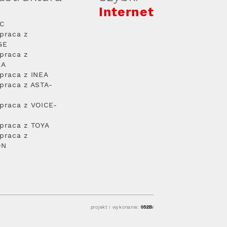
Internet
PC
praca z
GE
praca z
RA
praca z INEA
praca z ASTA-
praca z VOICE-
praca z TOYA
praca z
ON
projekt i wykonanie: