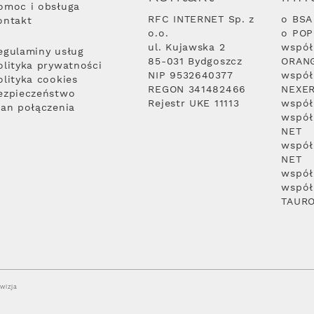
omoc i obsługa
RFC INTERNET Sp. z
o BSA
ontakt
o.o.
o PO
ul. Kujawska 2
współ
egulaminy usług
85-031 Bydgoszcz
ORAN
olityka prywatności
NIP 9532640377
współ
olityka cookies
REGON 341482466
NEXE
ezpieczeństwo
Rejestr UKE 11113
współ
lan połączenia
współ
NET
współ
NET
współ
współ
TAUR
wizja