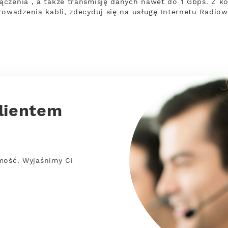
czenia , a także transmisję danych nawet do 1 Gbps. Z kole
rowadzenia kabli, zdecyduj się na usługę Internetu Radiow
lientem
mość. Wyjaśnimy Ci