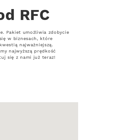
 od RFC
e. Pakiet umożliwia zdobycie
ię w biznesach, które
kwestią najważniejszą.
amy najwyższą prędkość
j się z nami już teraz!