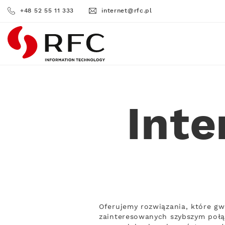
+48 52 55 11 333
internet@rfc.pl
RFC
Int
Oferujemy rozwiązania, które gw
zainteresowanych szybszym połą