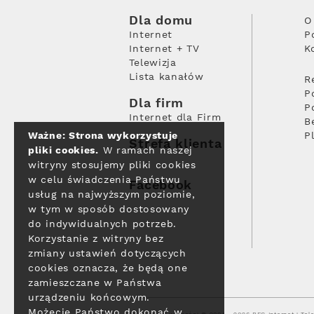
Dla domu
O
Internet
P
Internet + TV
K
Telewizja
Lista kanałów
R
P
Dla firm
P
Internet dla Firm
B
Ważne: Strona wykorzystuje
P
Strefa klienta
pliki cookies.
W ramach naszej
witryny stosujemy pliki cookies
w celu świadczenia Państwu
Facebook
usług na najwyższym poziomie,
w tym w sposób dostosowany
do indywidualnych potrzeb.
Korzystanie z witryny bez
zmiany ustawień dotyczących
cookies oznacza, że będą one
zamieszczane w Państwa
urządzeniu końcowym.
Możecie Państwo dokonać w