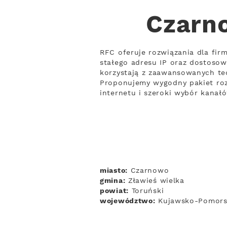
Czarno
RFC oferuje rozwiązania dla fir
stałego adresu IP oraz dostoso
korzystają z zaawansowanych tech
Proponujemy wygodny pakiet roz
internetu i szeroki wybór kanał
miasto:
Czarnowo
gmina:
Zławieś wielka
powiat:
Toruński
województwo:
Kujawsko-Pomors