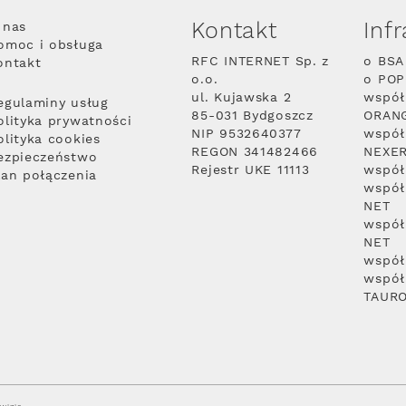
Kontakt
Inf
 nas
omoc i obsługa
RFC INTERNET Sp. z
o BSA
ontakt
o.o.
o PO
ul. Kujawska 2
współ
egulaminy usług
85-031 Bydgoszcz
ORAN
olityka prywatności
NIP 9532640377
współ
olityka cookies
REGON 341482466
NEXE
ezpieczeństwo
Rejestr UKE 11113
współ
lan połączenia
współ
NET
współ
NET
współ
współ
TAUR