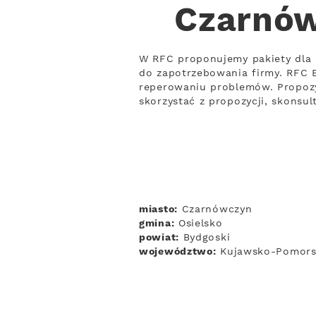
Czarnów
W RFC proponujemy pakiety dla
do zapotrzebowania firmy. RFC B
reperowaniu problemów. Propozy
skorzystać z propozycji, skonsul
miasto:
Czarnówczyn
gmina:
Osielsko
powiat:
Bydgoski
województwo:
Kujawsko-Pomors