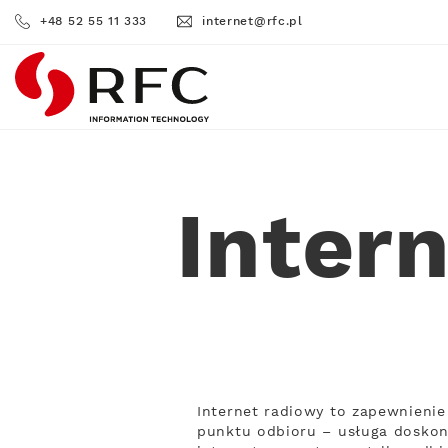
+48 52 55 11 333
internet@rfc.pl
RFC
Inter
Internet radiowy to zapewnienie 
punktu odbioru – usługa doskona