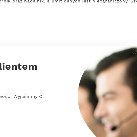
rnik oraz nadajnik, a limit danych jest nieograniczony. S
lientem
mość. Wyjaśnimy Ci