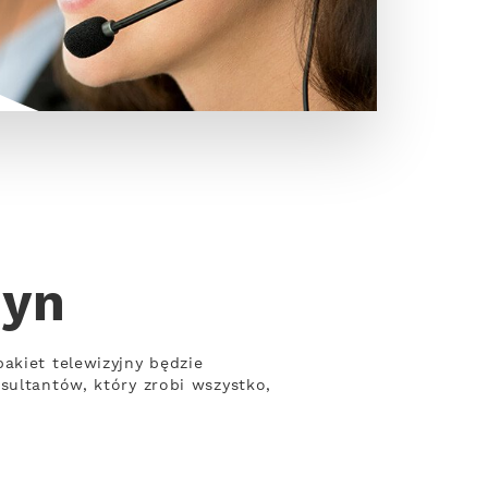
zyn
akiet telewizyjny będzie
sultantów, który zrobi wszystko,