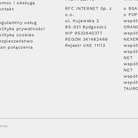
omoc i obsługa
RFC INTERNET Sp. z
o BSA
ontakt
o.o.
o PO
ul. Kujawska 2
współ
egulaminy usług
85-031 Bydgoszcz
ORAN
olityka prywatności
NIP 9532640377
współ
olityka cookies
REGON 341482466
NEXE
ezpieczeństwo
Rejestr UKE 11113
współ
lan połączenia
współ
NET
współ
NET
współ
współ
TAUR
wizja