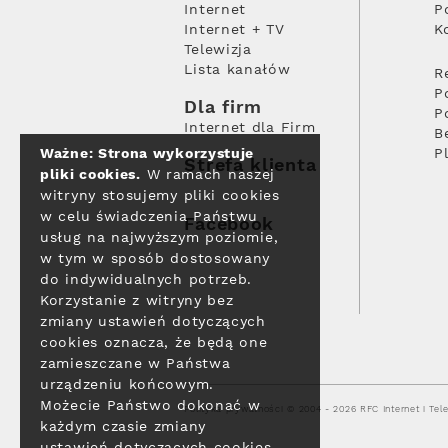
Internet
P
Internet + TV
K
Telewizja
Lista kanałów
R
P
Dla firm
P
Internet dla Firm
B
Ważne: Strona wykorzystuje
P
Strefa klienta
pliki cookies.
W ramach naszej
witryny stosujemy pliki cookies
w celu świadczenia Państwu
Facebook
usług na najwyższym poziomie,
w tym w sposób dostosowany
do indywidualnych potrzeb.
Korzystanie z witryny bez
zmiany ustawień dotyczących
cookies oznacza, że będą one
zamieszczane w Państwa
urządzeniu końcowym.
Możecie Państwo dokonać w
Polityka prywatności
© 2004 - 2026 RFC Internet i Tele
każdym czasie zmiany