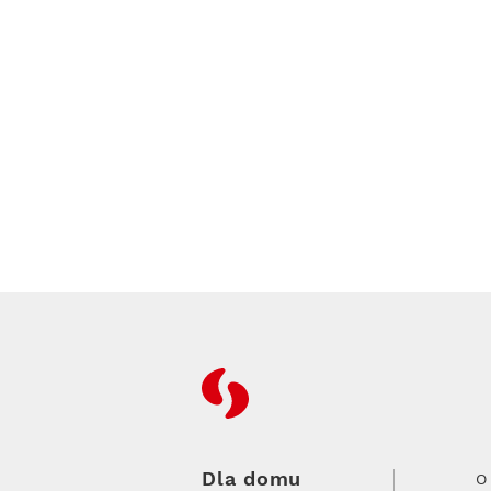
RFC
Dla domu
O