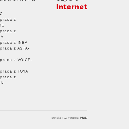
Internet
PC
praca z
GE
praca z
RA
praca z INEA
praca z ASTA-
praca z VOICE-
praca z TOYA
praca z
ON
projekt i wykonanie: